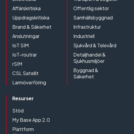
Affärskritiska
Offentlig sektor
Uppdragskritiska
Samhällsbyggnad
Brand & Säkerhet
Infrastruktur
Anslutningar
Industriell
IoT SIM
Sjukvård & Televård
IoT-routrar
Detaljhandel &
Sjukhusmiljöer
rSIM
Byggnad &
CSL Satellit
Säkerhet
Larmöverföring
Resurser
Stöd
My Base App 2.0
Plattform