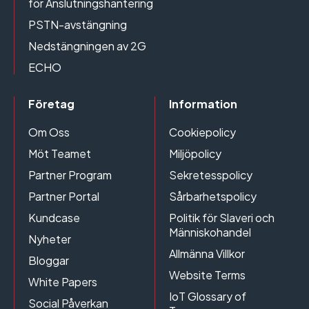
för Anslutningshantering
PSTN-avstängning
Nedstängningen av 2G
ECHO
Företag
Information
Om Oss
Cookiepolicy
Möt Teamet
Miljöpolicy
Partner Program
Sekretesspolicy
Partner Portal
Sårbarhetspolicy
Kundcase
Politik för Slaveri och
Människohandel
Nyheter
Allmänna Villkor
Bloggar
Website Terms
White Papers
IoT Glossary of
Social Påverkan