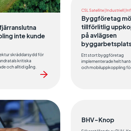
CSL Satellite | Industriell | I
Byggföretag möj
tillförlitlig uppk
fjärranslutna
på avlägsen
ling inte kunde
byggarbetsplat
tektur skräddarsydd för
Ett stort byggföretag
ndratals kritiska
implementerade helt hante
e och alltid igång.
och mobiluppkoppling för 
fjärrprojekt uppkopplade,
enligt tidplan.
BHV-Knop