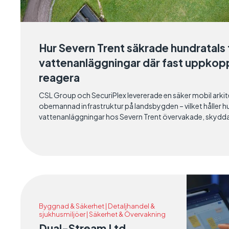
Hur Severn Trent säkrade hundratals 
vattenanläggningar där fast uppkopp
reagera
CSL Group och SecuriPlex levererade en säker mobil arki
obemannad infrastruktur på landsbygden – vilket håller hu
vattenanläggningar hos Severn Trent övervakade, skyddad
Byggnad & Säkerhet | Detaljhandel &
sjukhusmiljöer | Säkerhet & Övervakning
Dual-Stream Ltd