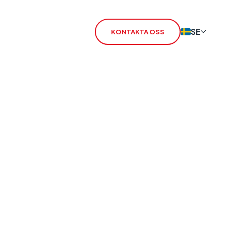
SE
KONTAKTA OSS
stängning
IoT-SIM
ningen av 2G
IoT-routrar
rSIM
CSL Satellit
Larmöverföring