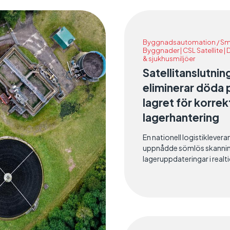
Byggnadsautomation / Sm
Byggnader | CSL Satellite |
& sjukhusmiljöer
Satellitanslutnin
eliminerar döda 
lagret för korrek
lagerhantering
En nationell logistiklevera
uppnådde sömlös skanni
lageruppdateringar i real
integrera satellit i sin lag