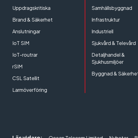
Uppdragskritiska
Samhällsbyggnad
Brand & Säkerhet
Infrastruktur
Anslutningar
Industriell
IoT SIM
Sjukvård & Televård
IoT-routrar
Detaljhandel &
Sjukhusmiljöer
rSIM
Byggnad & Säkerhe
CSL Satellit
Larmöverföring
Läs vidare:
Ocean Telecom Limited
Nyheter
B