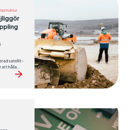
nfrastruktur
liggör
oppling
s
rad satellit-
att hålla
 säkra och