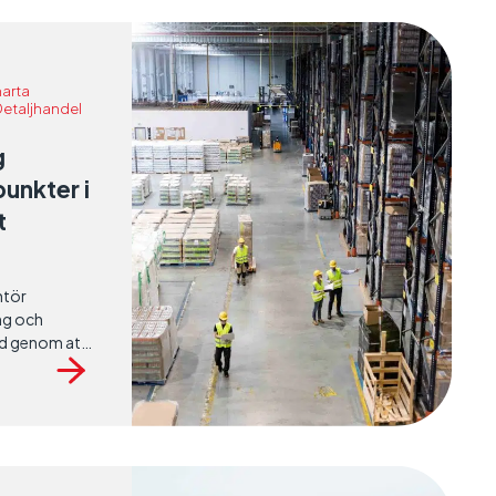
arta
 Detaljhandel
g
punkter i
t
ntör
ng och
tid genom att
erverksamhet.