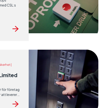
nops
 med CSL:s
kerhet |
Limited
 för företag
att leverera
dseffektiv
unds