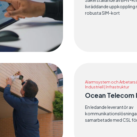
Säkerställande av BHV-K
livräddande uppkoppling
robusta SIM-kort
Alarmsystem och Arbetarsä
Industriell | Infrastruktur
Ocean Telecom 
En ledande leverantör av
kommunikationslösningar
samarbetade med CSL för 
en tillförlitlig och kostna
uppgradering av en stor k