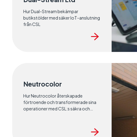
Hur Dual-Stream bekämpar
butikstölder med säker IoT-anslutning
från CSL
Neutrocolor
Hur Neutrocolor återskapade
förtroende och transformerade sina
operationer med CSL:s säkra och
ständigt tillgängliga uppkoppling