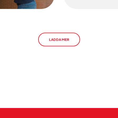
hisslarmssystem inför ne
av PSTN år 2027.
LADDA MER