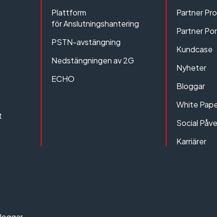
Plattform
Partner Pr
för Anslutningshantering
Partner Por
PSTN-avstängning
Kundcase
Nedstängningen av 2G
Nyheter
ECHO
Bloggar
White Pape
t
Social Påv
Karriärer
loggar