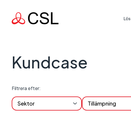
Lös
Livskri
Att skydd
Kundcase
insats dä
Uppdra
Stödja de
land igån
Filtrera efter:
Sektor
Tillämpning
Affärsk
Att säkers
uppkoppli