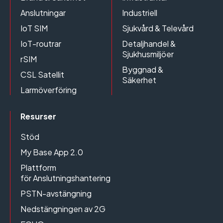
Anslutningar
Industriell
IoT SIM
Sjukvård & Televård
IoT-routrar
Detaljhandel &
Sjukhusmiljöer
rSIM
Byggnad &
CSL Satellit
Säkerhet
Larmöverföring
Resurser
Stöd
My Base App 2.0
Plattform
för Anslutningshantering
PSTN-avstängning
Nedstängningen av 2G