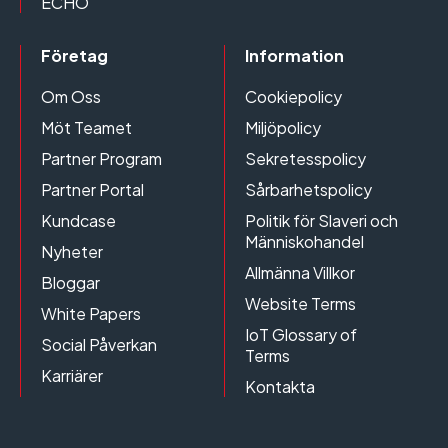
ECHO
Företag
Information
Om Oss
Cookiepolicy
Möt Teamet
Miljöpolicy
Partner Program
Sekretesspolicy
Partner Portal
Sårbarhetspolicy
Kundcase
Politik för Slaveri och
Människohandel
Nyheter
Allmänna Villkor
Bloggar
Website Terms
White Papers
IoT Glossary of
Social Påverkan
Terms
Karriärer
Kontakta