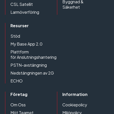
Byggnad &
CSL Satellit
Säkerhet
Larmöverföring
Resurser
Stöd
My Base App 2.0
Plattform
för Anslutningshantering
PSTN-avstängning
Nedstängningen av 2G
ECHO
Företag
Information
Om Oss
Cookiepolicy
Möt Teamet
Miljöpolicy