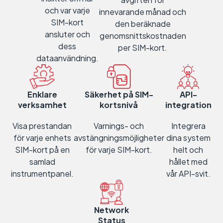
och var varje
innevarande månad och
SIM-kort
den beräknade
ansluter och
genomsnittskostnaden
dess
per SIM-kort.
dataanvändning.
Enklare
Säkerhet på SIM-
API-
verksamhet
kortsnivå
integration
Visa prestandan
Varnings- och
Integrera
för varje enhets
avstängningsmöjligheter
dina system
SIM-kort på en
för varje SIM-kort.
helt och
samlad
hållet med
instrumentpanel.
vår API-svit.
Network
Status