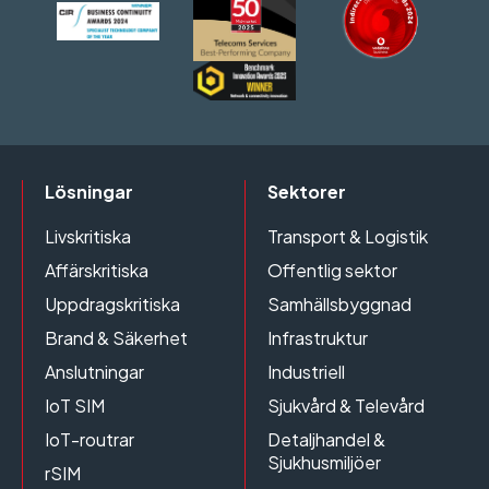
Lösningar
Sektorer
Livskritiska
Transport & Logistik
Affärskritiska
Offentlig sektor
Uppdragskritiska
Samhällsbyggnad
Brand & Säkerhet
Infrastruktur
Anslutningar
Industriell
IoT SIM
Sjukvård & Televård
IoT-routrar
Detaljhandel &
Sjukhusmiljöer
rSIM