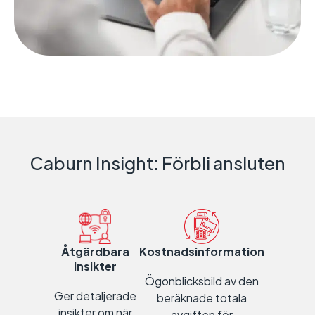
Caburn Insight: Förbli ansluten
Åtgärdbara
Kostnadsinformation
insikter
Ögonblicksbild av den
Ger detaljerade
beräknade totala
insikter om när
avgiften för