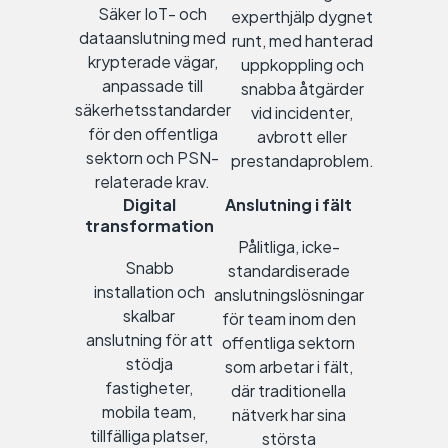
Säker IoT- och
experthjälp dygnet
dataanslutning med
runt, med hanterad
krypterade vägar,
uppkoppling och
anpassade till
snabba åtgärder
säkerhetsstandarder
vid incidenter,
för den offentliga
avbrott eller
sektorn och PSN-
prestandaproblem.
relaterade krav.
Digital
Anslutning i fält
transformation
Pålitliga, icke-
Snabb
standardiserade
installation och
anslutningslösningar
skalbar
för team inom den
anslutning för att
offentliga sektorn
stödja
som arbetar i fält,
fastigheter,
där traditionella
mobila team,
nätverk har sina
tillfälliga platser,
största