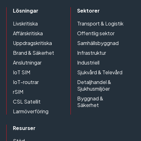
Lösningar
Sektorer
Livskritiska
Transport & Logistik
Affärskritiska
Offentlig sektor
Uppdragskritiska
Samhällsbyggnad
Brand & Säkerhet
Infrastruktur
Anslutningar
Industriell
IoT SIM
Sjukvård & Televård
IoT-routrar
Detaljhandel &
Sjukhusmiljöer
rSIM
Byggnad &
CSL Satellit
Säkerhet
Larmöverföring
Resurser
Stöd