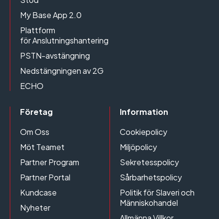
My Base App 2.0
Plattform
för Anslutningshantering
PSTN-avstängning
Nedstängningen av 2G
ECHO
Företag
Information
Om Oss
Cookiepolicy
Möt Teamet
Miljöpolicy
Partner Program
Sekretesspolicy
Partner Portal
Sårbarhetspolicy
Kundcase
Politik för Slaveri och
Människohandel
Nyheter
Allmänna Villkor