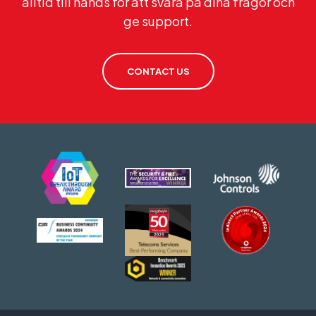
alltid till hands för att svara på dina frågor och
ge support.
CONTACT US