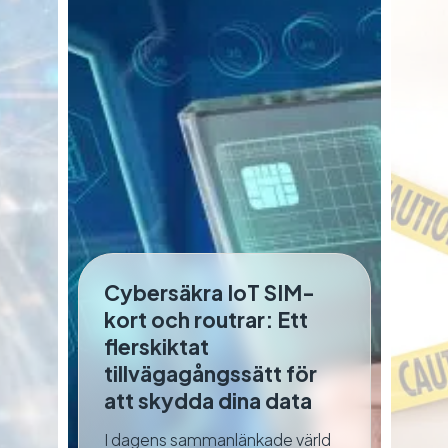
Cybersäkra IoT SIM-
N
kort och routrar: Ett
u
r
flerskiktat
a
?
tillvägagångssätt för
Sä
att skydda dina data
v
I dagens sammanlänkade värld
I 