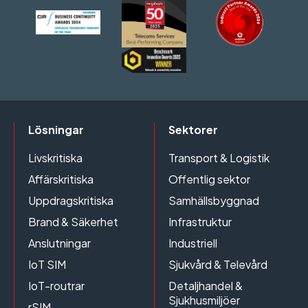
Lösningar
Sektorer
Livskritiska
Transport & Logistik
Affärskritiska
Offentlig sektor
Uppdragskritiska
Samhällsbyggnad
Brand & Säkerhet
Infrastruktur
Anslutningar
Industriell
IoT SIM
Sjukvård & Televård
IoT-routrar
Detaljhandel &
Sjukhusmiljöer
rSIM