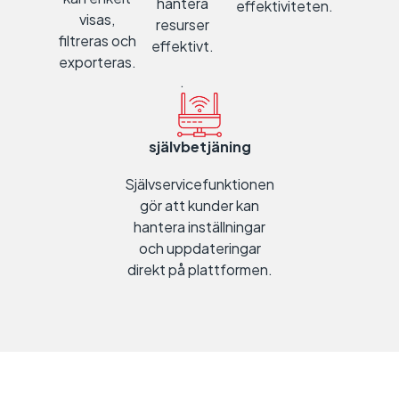
hantera
effektiviteten.
visas,
resurser
filtreras och
effektivt.
exporteras.
.
självbetjäning
Självservicefunktionen
gör att kunder kan
hantera inställningar
och uppdateringar
direkt på plattformen.