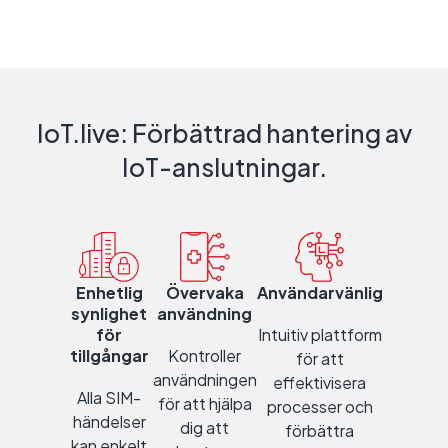
IoT.live: Förbättrad hantering av
IoT-anslutningar.
Enhetlig
Övervaka
Användarvänlig
synlighet
användning
för
Intuitiv plattform
tillgångar
Kontroller
för att
användningen
effektivisera
Alla SIM-
för att hjälpa
processer och
händelser
dig att
förbättra
kan enkelt