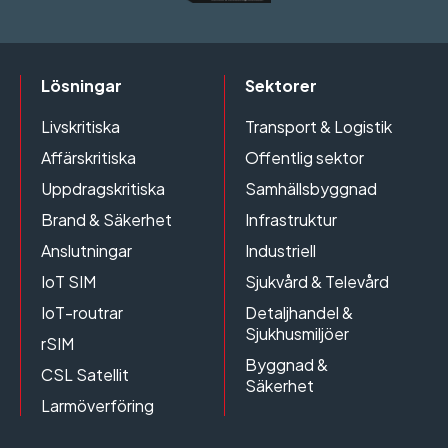
Lösningar
Sektorer
Livskritiska
Transport & Logistik
Affärskritiska
Offentlig sektor
Uppdragskritiska
Samhällsbyggnad
Brand & Säkerhet
Infrastruktur
Anslutningar
Industriell
IoT SIM
Sjukvård & Televård
IoT-routrar
Detaljhandel &
Sjukhusmiljöer
rSIM
Byggnad &
CSL Satellit
Säkerhet
Larmöverföring