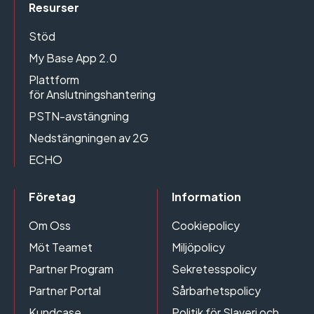
Resurser
Stöd
My Base App 2.0
Plattform
för Anslutningshantering
PSTN-avstängning
Nedstängningen av 2G
ECHO
Företag
Information
Om Oss
Cookiepolicy
Möt Teamet
Miljöpolicy
Partner Program
Sekretesspolicy
Partner Portal
Sårbarhetspolicy
Kundcase
Politik för Slaveri och