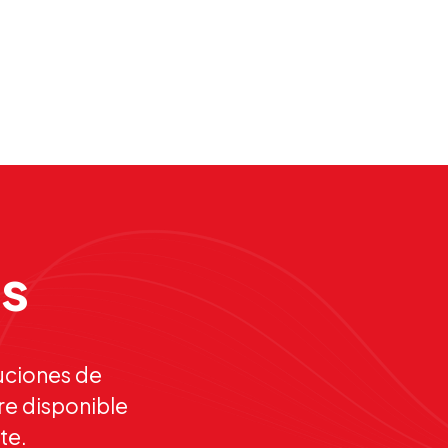
os
uciones de
re disponible
te.