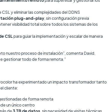
mantenimiento remoto
para supervisar y gestionar los
 CSL y eliminar las complejidades del DDNS
tación plug-and-play
, sin configuración previa
tener visibilidad total sobre todos los sistemas de los
de CSL
para guiar la implementación y escalar de manera
to nuestro proceso de instalación”, comenta David.
te gestionar todo de forma remota.”
rocolor ha experimentado un impacto transformador tanto
l cliente:
estionadas de forma remota
de un único centro
 más de
3 TB de datos
, sin necesidad de visitas técnicas