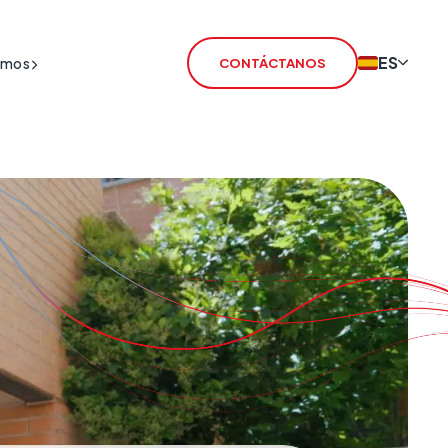
ES
omos
CONTÁCTANOS
 los servicios RTC
IoT SIM
 los servicios 2G/3G
Router IoT
rSIM
VoiceLink
CSL Satellite
Señalización de Alarmas
Fibra Profesional