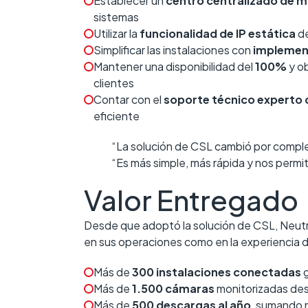
Establecer un
centro centralizado de 
sistemas
Utilizar la
funcionalidad de IP estática
de
Simplificar las instalaciones con
implemen
Mantener una disponibilidad del
100%
y ob
clientes
Contar con el
soporte técnico experto 
eficiente
“La solución de CSL cambió por comple
“Es más simple, más rápida y nos permi
Valor Entregado
Desde que adoptó la solución de CSL, Neut
en sus operaciones como en la experiencia de
Más de
300 instalaciones conectadas
g
Más de
1.500 cámaras
monitorizadas des
Más de
500 descargas al año
, sumando