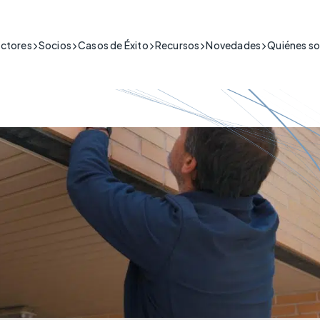
ctores
Socios
Casos de Éxito
Recursos
Novedades
Quiénes s
s Inteligentes y Seguridad
d IoT para el sector de la construcción y la seguridad.
úblico
idad de las personas en
de red y servicios de conectividad para el sector público
uctos, vídeos de
 Sanitaria y Teleasistencia
iesgo en las que los datos en
FAQs y mucho más
CSL IoT Plataforma
Fuego y Seguridad
Desactivación de
ales
IoT ciberseguras para el sector sanitario.
Conectividad
Desactivación de
ndustrial
ECHO
para operaciones industriales.
ructuras
nte para infraestructuras nacionales críticas.
aestructuras esenciales que
 Minorista y Hostelería
 funcionamiento.
ad IoT para operaciones del comercio minorista y la hostelería.
te y Logística
d IoT para el transporte y la logísitica.
os
s Públicos
onexión suponga un riesgo
d IoT para Infraestructuras crtíticas.