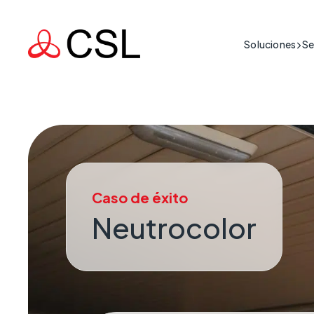
Soluciones
Se
Edificio
Conectivida
Vida Crítica
Soporte
Sector P
Protegiendo la segur
Soluciones 
Guías de prod
Atención
situaciones de alto r
instalación, 
tiempo real son cruci
Soluciones 
Sector I
IoT fiable 
Infraest
Misión Crítica
Caso de éxito
IoT resilie
Respaldando las infr
Neutrocolor
Comercio
mantienen el país en
Conectivid
Transpor
Conectivida
Negocios Crític
Servicio
Cuando la falta de c
Conectivida
comercial grave.