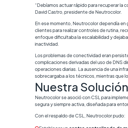
“Debíamos actuar rápido para recuperar la co
David Castro, presidente de Neutrocolor.
En ese momento, Neutrocolor dependía en gra
clientes para realizar controles de rutina, 
enfoque dificultaba la escalabilidad y dejab
inactividad.
Los problemas de conectividad eran persiste
complicaciones derivadas del uso de DNS d
operaciones diarias. La ausencia de una inf
sobrecargaba a los técnicos, mientras que los
Nuestra Solució
Neutrocolor se asoció con CSL para implem
segura y siempre activa, diseñada para ento
Con el respaldo de CSL, Neutrocolor pudo: