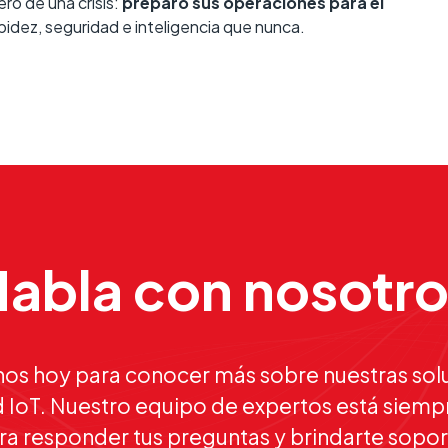
ró de una crisis:
preparó sus operaciones para el
pidez, seguridad e inteligencia que nunca.
abla con nosotr
os hoy para conocer más sobre nuestras sol
 IoT. Nuestro equipo de expertos está siemp
ra responder tus preguntas y brindarte sopor