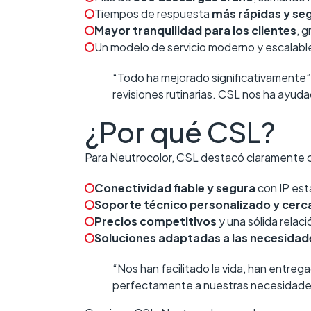
Tiempos de respuesta
más rápidas y se
Mayor tranquilidad para los clientes
, g
Un modelo de servicio moderno y escalable
“Todo ha mejorado significativamente”,
revisiones rutinarias. CSL nos ha ayud
¿Por qué CSL?
Para Neutrocolor, CSL destacó claramente co
Conectividad fiable y segura
con IP est
Soporte técnico personalizado y cer
Precios competitivos
y una sólida relac
Soluciones adaptadas a las necesidad
“Nos han facilitado la vida, han entreg
perfectamente a nuestras necesidade