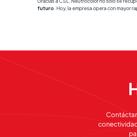
Gracias a CSL, Neutrocolor no solo se recupe
futuro
. Hoy, la empresa opera con mayor ra
H
Contáctan
conectividad
pa