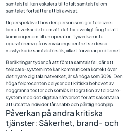
samtalsfel, kan eskalera till totalt samtalsfel om
samtalet fortsätter att bli avvisat.
Ur perspektivet hos den person som gör telecare-
larmet verkar det som att det tar ovanligt lång tid att
komma igenom till en operatör. Tyvärr kan inte
operatörerna på övervakningscentret se dessa
misslyckade samtalsförsök, vilket förvärrar problemet.
Beräkningar tyder på att första samtalsfel, där ett
telecare-system inte kan kommunicera korrekt över
det nyare digitala nätverket, är så höga som 30%. Den
höga felprocenten belyser det kritiska behovet av
noggranna tester och sömlös integration av telecare-
system med det digitala nätverket för att säkerställa
att utsatta individer får snabb och pålitlig nödhjälp.
Påverkan på andra kritiska
tjänster: Säkerhet, brand- och