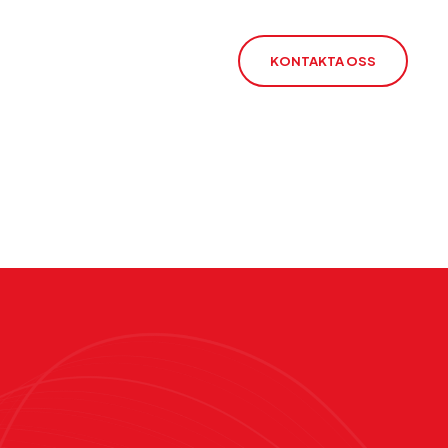
KONTAKTA OSS
orn
t
-avstängning
IoT-SIM
ängningen av 2G
IoT-routrar
O
rSIM
CSL Satellit
Larmöverföring