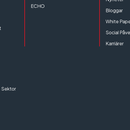
ECHO
Bloggar
White Pape
t
Social Påv
Karriärer
g Sektor