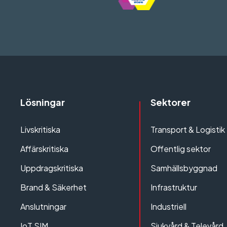
Lösningar
Sektorer
Livskritiska
Transport & Logistik
Affärskritiska
Offentlig sektor
Uppdragskritiska
Samhällsbyggnad
Brand & Säkerhet
Infrastruktur
Anslutningar
Industriell
IoT SIM
Sjukvård & Televård