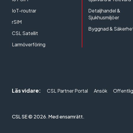
IoT-routrar
Detaljhandel &
Sjukhusmiljöer
rSIM
Byggnad & Säkerhe
CSL Satellit
Larmöverföring
Läs vidare:
CSL Partner Portal
Ansök
Offentli
CSL SE © 2026. Med ensamrätt.