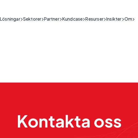
Lösningar
Sektorer
Partner
Kundcase
Resurser
Insikter
Om
Byggnad & Säkerhet
IoT-anslutning för bygg- och säkerhetssektorn.
kritiska
Offentlig sektor
Stöd
kydda människors säkerhet i situationer med hög
Nätverkslösningar och anslutningstjänster för den offentliga sekt
Produktguider,
Sjukvård & Televård
s där realtidsdata är avgörande.
installationsvideor, vanliga frågor
My Base App 2.0
Brand & Säkerhe
PSTN
Cybersäkra IoT-lösningar för sjukvård.
och mer
CSL Live
Anslutningar
Nedst
Industriell
IoT.Live
ECH
Tillförlitlig IoT för industriell verksamhet.
dragskritiska
CSL IoT Platform
Infrastruktur
a den nödvändiga infrastrukturen som håller ett
Caburn Insight
Resilient IoT för kritisk nationell infrastruktur.
igång.
Detaljhandel & Sjukhusmiljöer
IoT-anslutning för detaljhandel och hotellverksamhet.
Transport & Logistik
rskritiska
Kontakta oss
IoT-anslutning för transport och logistik.
äkerställa affärskontinuitet där förlust av
Samhällsbyggnad
ppling utgör en allvarlig kommersiell risk.
IoT-anslutning för kritisk infrastruktur.