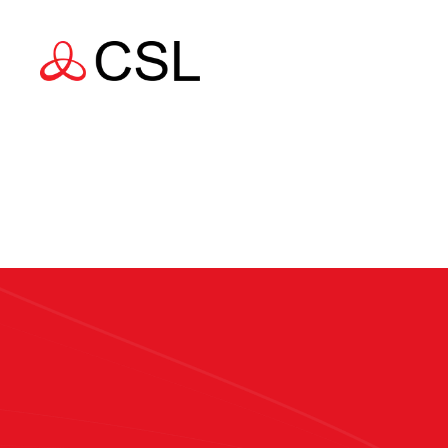
Livs
Att s
insat
Upp
Stödj
land 
Affä
Att s
uppko