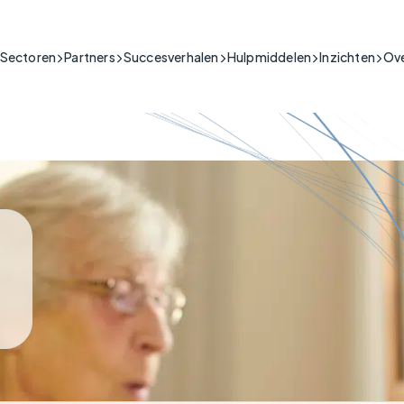
Sectoren
Partners
Succesverhalen
Hulpmiddelen
Inzichten
Ove
 Beveiliging
ectiviteit voor de bouw- en beveiligingssector.
ke Sector
Ondersteuning
en in kritieke situaties waar
plossingen en connectiviteitsdiensten voor de publieke sector
Productgidsen,
dheidszorg & Telezorg
sentieel zijn.
installatievideo's, veelgestelde
Brand & Beveiliging
My Base App 2.0
2G Ui
Io
ilige IoT-oplossingen voor de gezondheidszorg.
vragen en meer.
Connectiveit
CSL Live
ECHO
Io
rie
rS
are IoT voor industriële operaties.
Vo
tructuur
e essentiële infrastructuur die een
CS
htige IoT voor kritieke nationale infrastructuur.
t.
handel & Horeca
CS
ectiviteit voor retail- en horecabedrijven.
Al
ort & Logistiek
ectiviteit voor transport en logistiek.
aan verbinding een ernstig
drijven
ormt.
ctiviteit voor kritieke infrastructuur.