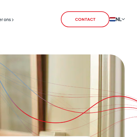
NL
r ons
CONTACT
tschakeling
T SIM
T Routers
IM
iceLink
L Satellite
L Broadband
armtransmissie