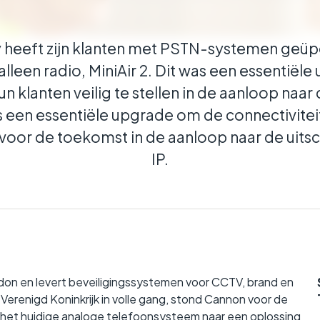
en tussen verschillende entiteiten
 heeft zijn klanten met PSTN-systemen geü
ar ze actief zijn.
lleen radio, MiniAir 2. Dit was een essentië
 klanten veilig te stellen in de aanloop naar
was een essentiële upgrade om de connectivitei
voor de toekomst in de aanloop naar de uitsc
IP.
ndon en levert beveiligingssystemen voor CCTV, brand en
Verenigd Koninkrijk in volle gang, stond Cannon voor de
n het huidige analoge telefoonsysteem naar een oplossing