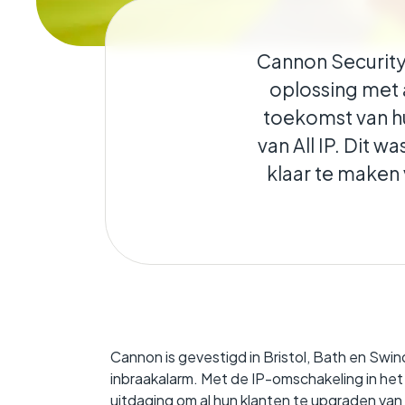
Geokritisch
Houdt de verbinding
Cannon Security
in stand, ongeacht wa
oplossing met a
toekomst van hun
van All IP. Dit 
klaar te maken 
Cannon is gevestigd in Bristol, Bath en Swi
inbraakalarm. Met de IP-omschakeling in het 
uitdaging om al hun klanten te upgraden va