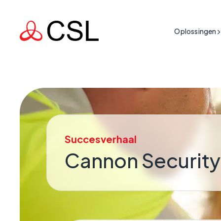
Oplossingen
Bouw &
IoT-conn
Levenskritisch
Publie
Bescherming van mens
Netwerko
Gezon
realtime gegevens es
Cyberve
Indust
Betrouwb
Missiekritisch
Infras
Succesverhaal
Ondersteuning van d
Veerkrac
land draaiende houd
Cannon Security
Detail
IoT-conn
Transp
Bedrijfskritisch
IoT-conn
Wanneer een gebrek 
Nutsbe
commercieel risico v
IoT-conne