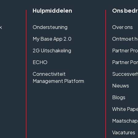
Hulpmiddelen
Ons bedri
k
Ondersteuning
Over ons
My Base App 2.0
Ontmoet h
2G Uitschakeling
Partner Pr
ECHO
Partner Por
Connectiviteit
Succesver
Management Platform
Nieuws
Blogs
White Pape
Maatschapp
Vacatures