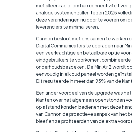
met alleen radio, om hun connectiviteit veili
analoge systemen zullen tegen 2025 volledi
deze veranderingen nu door te voeren om de 
leveranciers te minimaliseren.
Cannon besloot met ons samen te werken om
Digital Communicators te upgraden naar Mini
een veerkrachtige en betaalbare optie voo
eindgebruikers te voorkomen, combineerde
onderhoudsbezoeken. De MiniAir 2 wordt ook
eenvoudig in elk oud paneel worden geïnstal
Dit resulteerde in meer dan 95% van de kla
Een ander voordeel van de upgrade was het
klanten over het algemeen openstonden voo
op afstand konden bedienen met deze handi
van Cannon de proactieve aanpak van het be
bleef en ze profiteerden van de extra voor