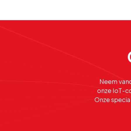
Neem vand
onze IoT-co
Onze special