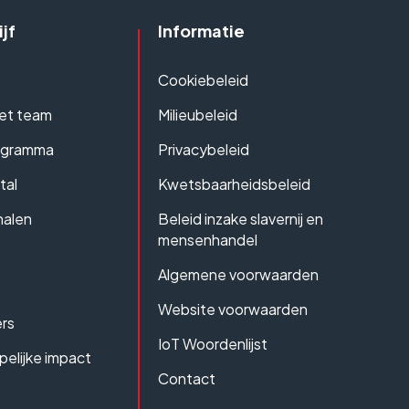
jf
Informatie
Cookiebeleid
et team
Milieubeleid
ogramma
Privacybeleid
tal
Kwetsbaarheidsbeleid
halen
Beleid inzake slavernij en
mensenhandel
Algemene voorwaarden
Website voorwaarden
rs
IoT Woordenlijst
elijke impact
Contact