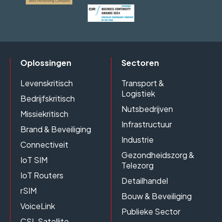
Oplossingen
Sectoren
Levenskritisch
Transport &
Logistiek
Bedrijfskritisch
Nutsbedrijven
Missiekritisch
Infrastructuur
Brand & Beveiliging
Industrie
Connectiveit
Gezondheidszorg &
IoT SIM
Telezorg
IoT Routers
Detailhandel
rSIM
Bouw & Beveiliging
VoiceLink
Publieke Sector
CSL Satellite