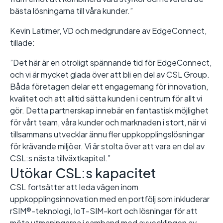
bästa lösningarna till våra kunder.”
Kevin Latimer, VD och medgrundare av EdgeConnect,
tillade:
”Det här är en otroligt spännande tid för EdgeConnect,
och vi är mycket glada över att bli en del av CSL Group.
Båda företagen delar ett engagemang för innovation,
kvalitet och att alltid sätta kunden i centrum för allt vi
gör. Detta partnerskap innebär en fantastisk möjlighet
för vårt team, våra kunder och marknaden i stort, när vi
tillsammans utvecklar ännu fler uppkopplingslösningar
för krävande miljöer. Vi är stolta över att vara en del av
CSL:s nästa tillväxtkapitel.”
Utökar CSL:s kapacitet
CSL fortsätter att leda vägen inom
uppkopplingsinnovation med en portfölj som inkluderar
rSIM®-teknologi, IoT-SIM-kort och lösningar för att
möta utmaningarna i samband med avvecklingen av