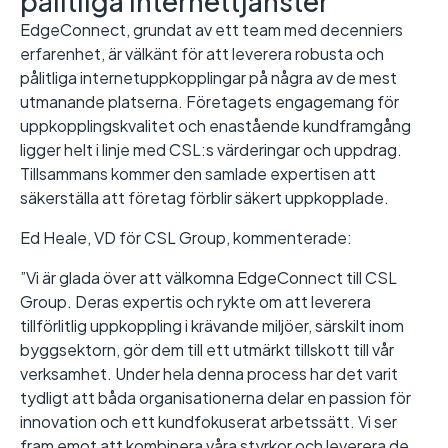
pålitliga internettjänster
EdgeConnect, grundat av ett team med decenniers
erfarenhet, är välkänt för att leverera robusta och
pålitliga internetuppkopplingar på några av de mest
utmanande platserna. Företagets engagemang för
uppkopplingskvalitet och enastående kundframgång
ligger helt i linje med CSL:s värderingar och uppdrag.
Tillsammans kommer den samlade expertisen att
säkerställa att företag förblir säkert uppkopplade.
Ed Heale, VD för CSL Group, kommenterade:
”Vi är glada över att välkomna EdgeConnect till CSL
Group. Deras expertis och rykte om att leverera
tillförlitlig uppkoppling i krävande miljöer, särskilt inom
byggsektorn, gör dem till ett utmärkt tillskott till vår
verksamhet. Under hela denna process har det varit
tydligt att båda organisationerna delar en passion för
innovation och ett kundfokuserat arbetssätt. Vi ser
fram emot att kombinera våra styrkor och leverera de