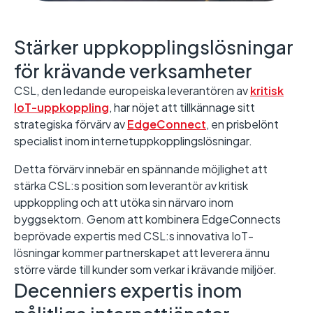
Stärker uppkopplingslösningar
för krävande verksamheter
CSL, den ledande europeiska leverantören av
kritisk
IoT-uppkoppling
, har nöjet att tillkännage sitt
strategiska förvärv av
EdgeConnect
, en prisbelönt
specialist inom internetuppkopplingslösningar.
Detta förvärv innebär en spännande möjlighet att
stärka CSL:s position som leverantör av kritisk
uppkoppling och att utöka sin närvaro inom
byggsektorn. Genom att kombinera EdgeConnects
beprövade expertis med CSL:s innovativa IoT-
lösningar kommer partnerskapet att leverera ännu
större värde till kunder som verkar i krävande miljöer.
Decenniers expertis inom