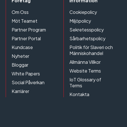
Företag
Information
Om Oss
Cookiepolicy
Möt Teamet
Miljöpolicy
Partner Program
Sekretesspolicy
Partner Portal
Sårbarhetspolicy
Kundcase
Politik för Slaveri och
Människohandel
Nyheter
Allmänna Villkor
Bloggar
Website Terms
White Papers
IoT Glossary of
Social Påverkan
Terms
Karriärer
Kontakta