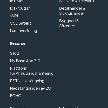
IoT SIM
Sjukvård & Televård
IoT-routrar
Detaljhandel &
Sjukhusmiljöer
rSIM
Byggnad &
CSL Satellit
Säkerhet
Larmöverföring
Resurser
Stöd
My Base App 2.0
Plattform
för Anslutningshantering
PSTN-avstängning
Nedstängningen av 2G
ECHO