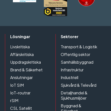
Lösningar
Sektorer
Livskritiska
Transport & Logistik
Affärskritiska
Offentlig sektor
Uppdragskritiska
Samhällsbyggnad
Brand & Säkerhet
Infrastruktur
Anslutningar
Industriell
IoT SIM
Sjukvård & Televård
IoT-routrar
Detaljhandel &
Sjukhusmiljöer
rSIM
Byggnad &
CSL Satellit
Säkerhet