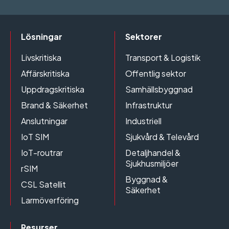
Lösningar
Sektorer
Livskritiska
Transport & Logistik
Affärskritiska
Offentlig sektor
Uppdragskritiska
Samhällsbyggnad
Brand & Säkerhet
Infrastruktur
Anslutningar
Industriell
IoT SIM
Sjukvård & Televård
IoT-routrar
Detaljhandel &
Sjukhusmiljöer
rSIM
Byggnad &
CSL Satellit
Säkerhet
Larmöverföring
Resurser