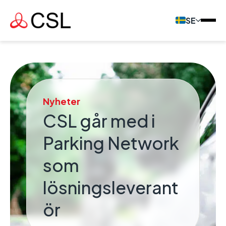
SE
Nyheter
CSL går med i
Parking Network
som
lösningsleverant
ör