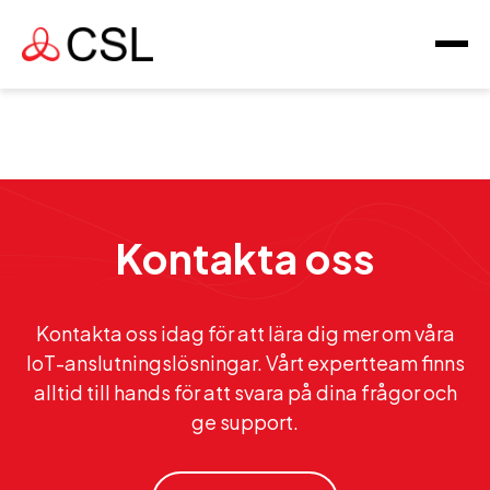
Kontakta oss
Kontakta oss idag för att lära dig mer om våra
IoT-anslutningslösningar. Vårt expertteam finns
alltid till hands för att svara på dina frågor och
ge support.