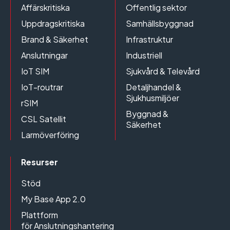
Affärskritiska
Offentlig sektor
Uppdragskritiska
Samhällsbyggnad
Brand & Säkerhet
Infrastruktur
Anslutningar
Industriell
IoT SIM
Sjukvård & Televård
IoT-routrar
Detaljhandel &
Sjukhusmiljöer
rSIM
Byggnad &
CSL Satellit
Säkerhet
Larmöverföring
Resurser
Stöd
My Base App 2.0
Plattform
för Anslutningshantering