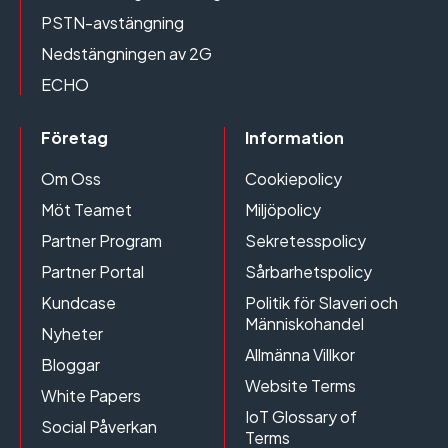
PSTN-avstängning
Nedstängningen av 2G
ECHO
Företag
Information
Om Oss
Cookiepolicy
Möt Teamet
Miljöpolicy
Partner Program
Sekretesspolicy
Partner Portal
Sårbarhetspolicy
Kundcase
Politik för Slaveri och
Människohandel
Nyheter
Allmänna Villkor
Bloggar
Website Terms
White Papers
IoT Glossary of
Social Påverkan
Terms