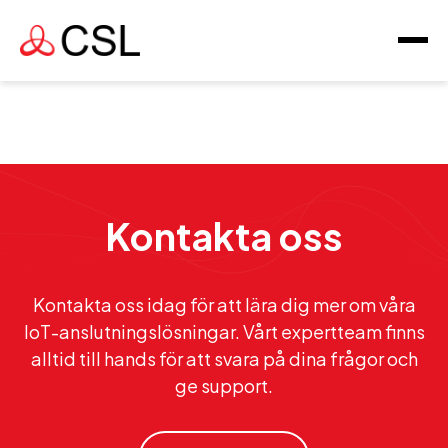
Kontakta oss
Kontakta oss idag för att lära dig mer om våra
IoT-anslutningslösningar. Vårt expertteam finns
alltid till hands för att svara på dina frågor och
ge support.