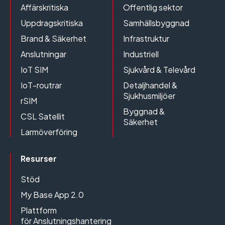
Affärskritiska
Offentlig sektor
Uppdragskritiska
Samhällsbyggnad
Brand & Säkerhet
Infrastruktur
Anslutningar
Industriell
IoT SIM
Sjukvård & Televård
IoT-routrar
Detaljhandel &
Sjukhusmiljöer
rSIM
Byggnad &
CSL Satellit
Säkerhet
Larmöverföring
Resurser
Stöd
My Base App 2.0
Plattform
för Anslutningshantering