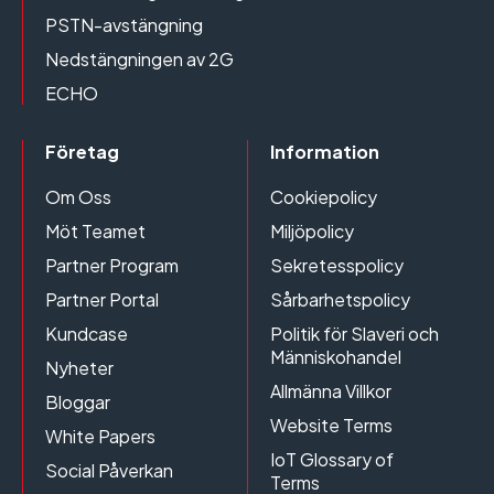
PSTN-avstängning
Nedstängningen av 2G
ECHO
Företag
Information
Om Oss
Cookiepolicy
Möt Teamet
Miljöpolicy
Partner Program
Sekretesspolicy
Partner Portal
Sårbarhetspolicy
Kundcase
Politik för Slaveri och
Människohandel
Nyheter
Allmänna Villkor
Bloggar
Website Terms
White Papers
IoT Glossary of
Social Påverkan
Terms