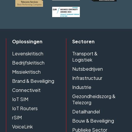
Oplossingen
Sectoren
Levenskritisch
Transport &
Logistiek
Bedrijfskritisch
Nutsbedrijven
Missiekritisch
Infrastructuur
Brand & Beveiliging
Industrie
Connectiveit
Gezondheidszorg &
IoT SIM
Telezorg
IoT Routers
Detailhandel
rSIM
Bouw & Beveiliging
VoiceLink
Publieke Sector