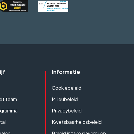
jf
Informatie
Cookiebeleid
et team
Milieubeleid
ogramma
Privacybeleid
tal
Kwetsbaarheidsbeleid
halen
Beleid inzake slavernij en