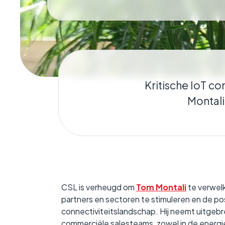
Geokritisch
Houdt de verbinding
in stand, ongeacht wa
Kritische IoT c
Montali
CSL is verheugd om
Tom Montali
te verwelk
partners en sectoren te stimuleren en de po
connectiviteitslandschap. Hij neemt uitgebr
commerciële salesteams, zowel in de energi