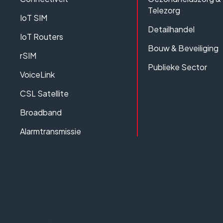
Telezorg
IoT SIM
Detailhandel
IoT Routers
Bouw & Beveiliging
rSIM
Publieke Sector
VoiceLink
CSL Satellite
Broadband
Alarmtransmissie