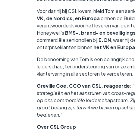
Voor dat hij bij CSL kwam, hield Tom een seni
VK, de Nordics, en Europa
binnen de Build
verantwoordelijk voor het leveren van geïnt
Honeywell’s
BMS-, brand- en beveiliging
commerciële seniorrollen bij
E.ON
, waar hij 
enterpriseklanten binnen
het VK en Europa
De benoeming van Tom is een belangrijk onde
leiderschap, ter ondersteuning van onze am
klantervaring in alle sectoren te verbeteren.
Greville Coe, CCO van CSL, reageerde:
“
strategieën en het aansturen van cross-re
op ons commerciële leiderschapsteam. Zijn
groot belang zijn terwijl we blijven opscha
bedienen.”
Over CSL Group