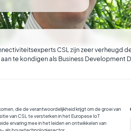
en tussen verschillende entiteiten
ar ze actief zijn.
onnectiviteitsexperts CSL zijn zeer verheugd 
 aan te kondigen als Business Development D
omen, die de verantwoordelijkheid krijgt om de groei van
sitie van CSL te versterken in het Europese IoT
eide ervaring mee in het leiden en ontwikkelen van
e- als bouwtechnologiesector.