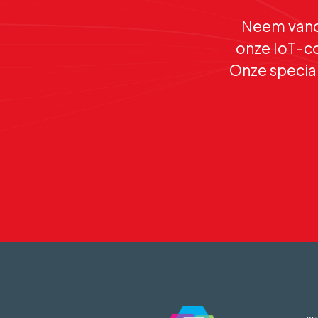
Neem vand
onze IoT-co
Onze special