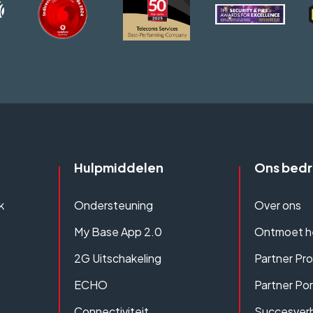
Hulpmiddelen
Ons bedri
k
Ondersteuning
Over ons
My Base App 2.0
Ontmoet h
2G Uitschakeling
Partner Pr
ECHO
Partner Por
Connectiviteit
Succesver