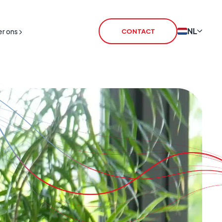
NL
r ons
CONTACT
tschakeling
T SIM
T Routers
IM
iceLink
L Satellite
L Broadband
armtransmissie