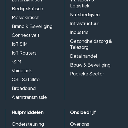
Logistiek
Bedrijfskritisch
Nutsbedrijven
Missiekritisch
Infrastructuur
Brand & Beveiliging
Industrie
Connectiveit
Gezondheidszorg &
IoT SIM
Telezorg
IoT Routers
Detailhandel
rSIM
Bouw & Beveiliging
VoiceLink
Publieke Sector
CSL Satellite
Broadband
Alarmtransmissie
Hulpmiddelen
Ons bedrijf
Ondersteuning
Over ons