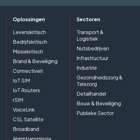
Oplossingen
Sectoren
Levenskritisch
Transport &
Logistiek
Bedrijfskritisch
Nutsbedrijven
Missiekritisch
Infrastructuur
Brand & Beveiliging
Industrie
Connectiveit
Gezondheidszorg &
IoT SIM
Telezorg
IoT Routers
Detailhandel
rSIM
Bouw & Beveiliging
VoiceLink
Publieke Sector
CSL Satellite
Broadband
Alarmtransmissie