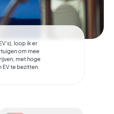
’s), loop ik er
ertuigen om mee
rijven, met hoge
 EV te bezitten.