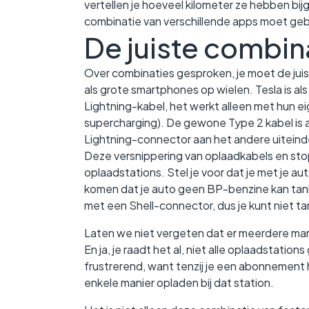
vertellen je hoeveel kilometer ze hebben bij
combinatie van verschillende apps moet geb
De juiste combin
Over combinaties gesproken, je moet de jui
als grote smartphones op wielen. Tesla is al
Lightning-kabel, het werkt alleen met hun ei
supercharging). De gewone Type 2 kabel is a
Lightning-connector aan het andere uiteinde
Deze versnippering van oplaadkabels en st
oplaadstations. Stel je voor dat je met je a
komen dat je auto geen BP-benzine kan tanken
met een Shell-connector, dus je kunt niet ta
Laten we niet vergeten dat er meerdere mani
En ja, je raadt het al, niet alle oplaadstat
frustrerend, want tenzij je een abonnement 
enkele manier opladen bij dat station.