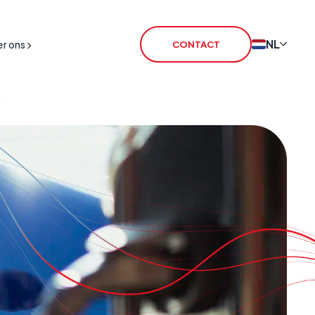
NL
r ons
CONTACT
tschakeling
T SIM
T Routers
IM
iceLink
L Satellite
L Broadband
armtransmissie