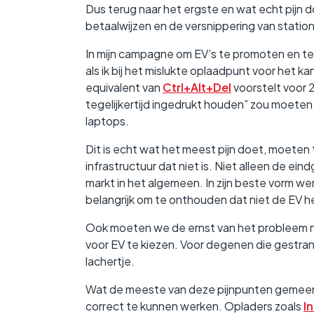
Dus terug naar het ergste en wat echt pijn d
betaalwijzen en de versnippering van station
In mijn campagne om EV’s te promoten en te pr
als ik bij het mislukte oplaadpunt voor het 
equivalent van
Ctrl+Alt+Del
voorstelt voor 2
tegelijkertijd ingedrukt houden” zou moeten 
laptops.
Dit is echt wat het meest pijn doet, moeten 
infrastructuur dat niet is. Niet alleen de ein
markt in het algemeen. In zijn beste vorm wer
belangrijk om te onthouden dat niet de EV he
Ook moeten we de ernst van het probleem ni
voor EV te kiezen. Voor degenen die gestrand
lachertje.
Wat de meeste van deze pijnpunten gemeen he
correct te kunnen werken. Opladers zoals
I