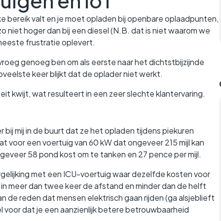
uigen en IoT
ke bereik valt en je moet opladen bij openbare oplaadpunten,
o niet hoger dan bij een diesel (N.B. dat is niet waarom we
meeste frustratie oplevert.
 vroeg genoeg ben om als eerste naar het dichtstbijzijnde
veelste keer blijkt dat de oplader niet werkt.
it kwijt, wat resulteert in een zeer slechte klantervaring.
 bij mij in de buurt dat ze het opladen tijdens piekuren
 voor een voertuig van 60 kW dat ongeveer 215 mijl kan
ongeveer 58 pond kost om te tanken en 27 pence per mijl.
ergelijking met een ICU-voertuig waar dezelfde kosten voor
n meer dan twee keer de afstand en minder dan de helft
 van de reden dat mensen elektrisch gaan rijden (ga alsjeblieft
el voor dat je een aanzienlijk betere betrouwbaarheid