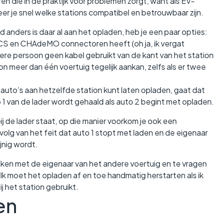
en die in de praktijk voor problemen zorgt, want als EV-
er je snel welke stations compatibel en betrouwbaar zijn.
d anders is daar al aan het opladen, heb je een paar opties:
CCS en CHAdeMO connectoren heeft (oh ja, ik vergat
e persoon geen kabel gebruikt van de kant van het station
on meer dan één voertuig tegelijk aankan, zelfs als er twee
wee auto’s aan hetzelfde station kunt laten opladen, gaat dat
 1 van de lader wordt gehaald als auto 2 begint met opladen.
ij de lader staat, op die manier voorkom je ook een
olg van het feit dat auto 1 stopt met laden en de eigenaar
ijnig wordt.
aken met de eigenaar van het andere voertuig en te vragen
 Ik moet het opladen af en toe handmatig herstarten als ik
ij het station gebruikt.
en