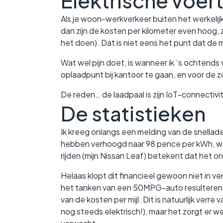
Elektrische voert
Als je woon-werkverkeer buiten het werkelij
dan zijn de kosten per kilometer even hoog, z
het doen). Dat is niet eens het punt dat de 
Wat wel pijn doet, is wanneer ik ‘s ochtends
oplaadpunt bij kantoor te gaan, en voor de zo
De reden… de laadpaal is zijn IoT-connectivite
De statistieken
Ik kreeg onlangs een melding van de snellader
hebben verhoogd naar 98 pence per kWh, wat
rijden (mijn Nissan Leaf) betekent dat het 
Helaas klopt dit financieel gewoon niet in v
het tanken van een 50MPG-auto resulteren i
van de kosten per mijl. Dit is natuurlijk verre
nog steeds elektrisch!), maar het zorgt er w