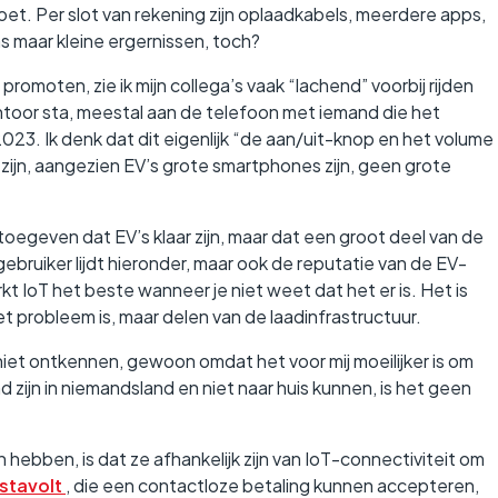
oet. Per slot van rekening zijn oplaadkabels, meerdere apps,
s maar kleine ergernissen, toch?
omoten, zie ik mijn collega’s vaak “lachend” voorbij rijden
kantoor sta, meestal aan de telefoon met iemand die het
023. Ik denk dat dit eigenlijk “de aan/uit-knop en het volume
zijn, aangezien EV’s grote smartphones zijn, geen grote
toegeven dat EV’s klaar zijn, maar dat een groot deel van de
dgebruiker lijdt hieronder, maar ook de reputatie van de EV-
kt IoT het beste wanneer je niet weet dat het er is. Het is
t probleem is, maar delen van de laadinfrastructuur.
et ontkennen, gewoon omdat het voor mij moeilijker is om
 zijn in niemandsland en niet naar huis kunnen, is het geen
bben, is dat ze afhankelijk zijn van IoT-connectiviteit om
nstavolt
, die een contactloze betaling kunnen accepteren,