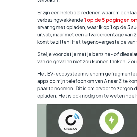
verwacht.
Er zijn een heleboel redenen waarom een la
verbazingwekkende
1 op de 5 pogingen om
ervaring met opladen, waar ik op 1 op de 5 s
uitval), maar met een uitvalpercentage van 2
komt te zitten! Het tegenovergestelde van 
Stel je voor dat je met je benzine- of diese
van de gevallen niet zou kunnen tanken. Zo
Het EV-ecosysteem is enorm gefragmenteerd, 
apps op mijn telefoon om van A naar Z te ko
paar te noemen. Dit is om ervoor te zorgen d
opladen. Het is ook nodig om te weten hoe 