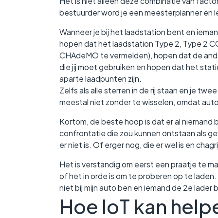
Het is niet alleen deze combinatie van factor
bestuurder word je een meesterplanner en le
Wanneer je bij het laadstation bent en ieman
hopen dat het laadstation Type 2, Type 2 
CHAdeMO te vermelden), hopen dat de ander
die jij moet gebruiken en hopen dat het stati
aparte laadpunten zijn.
Zelfs als alle sterren in de rij staan en je t
meestal niet zonder te wisselen, omdat auto
Kortom, de beste hoop is dat er al niemand b
confrontatie die zou kunnen ontstaan als gev
er niet is. Of erger nog, die er wel is en chagr
Het is verstandig om eerst een praatje te m
of het in orde is om te proberen op te laden.
niet bij mijn auto ben en iemand de 2e lader b
Hoe IoT kan help