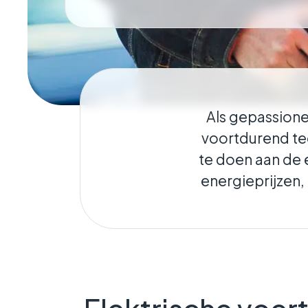
Geokritisch
Houdt de verbinding
in stand, ongeacht wa
Als gepassione
voortdurend te
te doen aan de 
energieprijzen,