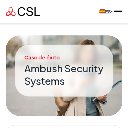
ES
Caso de éxito
Ambush Security
Systems