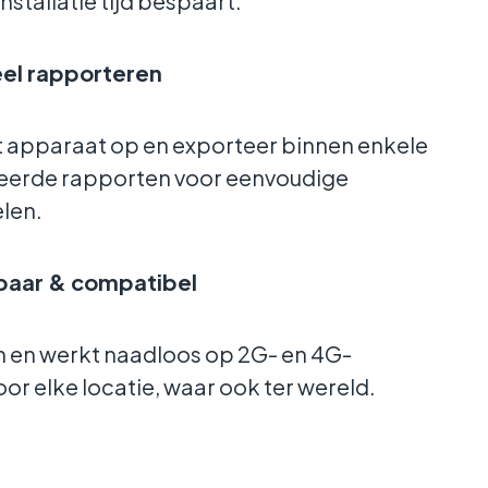
nstallatie tijd bespaart.
eel rapporteren
t apparaat op en exporteer binnen enkele
eerde rapporten voor eenvoudige
len.
baar & compatibel
n en werkt naadloos op 2G- en 4G-
or elke locatie, waar ook ter wereld.