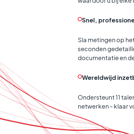
waardoor u bij elke i
Snel, profession
Sla metingen op he
seconden gedetaill
documentatie en de
Wereldwijd inzet
Ondersteunt 11 tale
netwerken – klaar vo