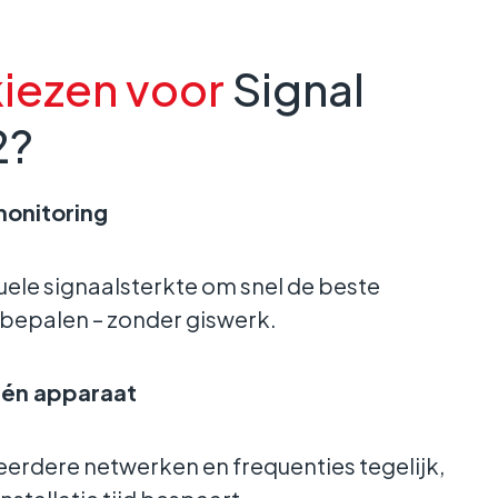
iezen voor
Signal
2?
monitoring
tuele signaalsterkte om snel de beste
e bepalen – zonder giswerk.
één apparaat
eerdere netwerken en frequenties tegelijk,