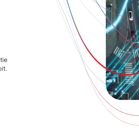
en tussen verschillende entiteiten
ar ze actief zijn.
tie
it.