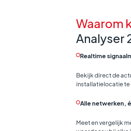
Waarom k
Analyser 
Realtime signaal
Bekijk direct de ac
installatielocatie t
Alle netwerken, 
Meet en vergelijk m