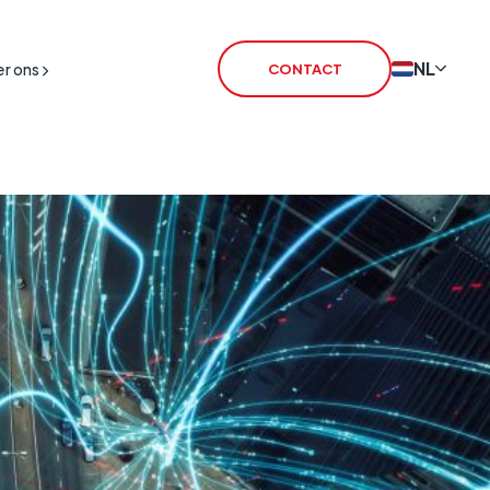
NL
r ons
CONTACT
tschakeling
T SIM
T Routers
IM
iceLink
L Satellite
L Broadband
armtransmissie