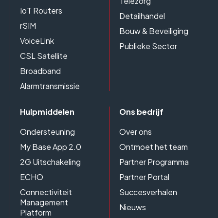
Telezorg
IoT Routers
Detailhandel
rSIM
Bouw & Beveiliging
VoiceLink
Publieke Sector
CSL Satellite
Broadband
Alarmtransmissie
Hulpmiddelen
Ons bedrijf
Ondersteuning
Over ons
My Base App 2.0
Ontmoet het team
2G Uitschakeling
Partner Programma
ECHO
Partner Portal
Connectiviteit
Succesverhalen
Management
Nieuws
Platform