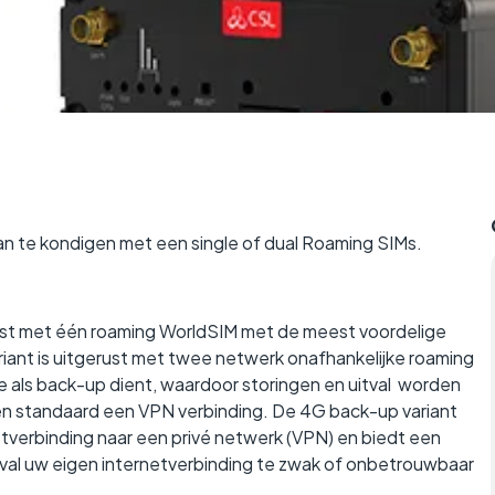
dingen tussen verschillende entiteiten
t waar ze actief zijn.
an te kondigen met een single of dual Roaming SIMs.
rust met één roaming WorldSIM met de meest voordelige
ant is uitgerust met twee netwerk onafhankelijke roaming
re als back-up dient, waardoor storingen en uitval worden
ren standaard een VPN verbinding. De 4G back-up variant
verbinding naar een privé netwerk (VPN) en biedt een
eval uw eigen internetverbinding te zwak of onbetrouwbaar