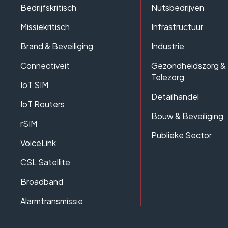
Bedrijfskritisch
Nutsbedrijven
Missiekritisch
Infrastructuur
Brand & Beveiliging
Industrie
Connectiveit
Gezondheidszorg &
Telezorg
IoT SIM
Detailhandel
IoT Routers
Bouw & Beveiliging
rSIM
Publieke Sector
VoiceLink
CSL Satellite
Broadband
Alarmtransmissie