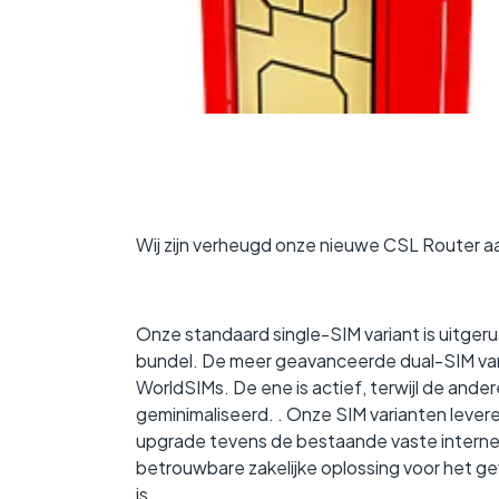
Geokritisch
Houdt de verbin
in stand, ongeach
Wij zijn verheugd onze nieuwe CSL Router a
Onze standaard single-SIM variant is uitge
bundel. De meer geavanceerde dual-SIM vari
WorldSIMs. De ene is actief, terwijl de ande
geminimaliseerd. . Onze SIM varianten leve
upgrade tevens de bestaande vaste internet
betrouwbare zakelijke oplossing voor het g
is.