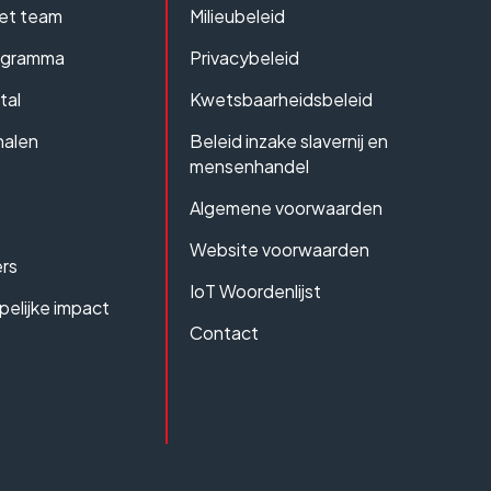
et team
Milieubeleid
ogramma
Privacybeleid
tal
Kwetsbaarheidsbeleid
halen
Beleid inzake slavernij en
mensenhandel
Algemene voorwaarden
Website voorwaarden
rs
IoT Woordenlijst
elijke impact
Contact