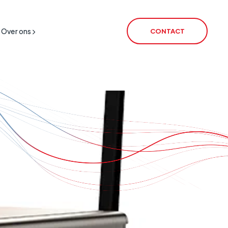
Over ons
CONTACT
 Uitschakeling
IoT SIM
HO
IoT Routers
rSIM
VoiceLink
CSL Satellite
CSL Broadband
Alarmtransmissie