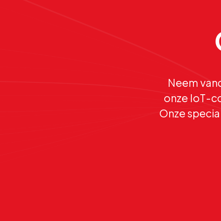
Neem vand
onze IoT-co
Onze special