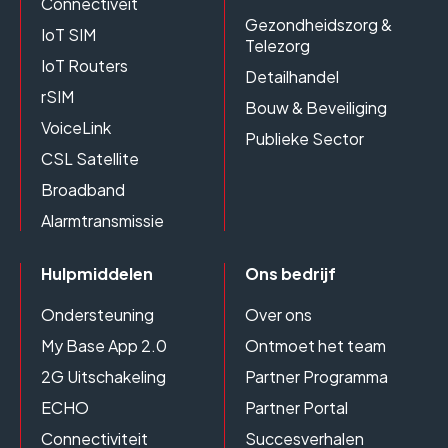
Connectiveit
Gezondheidszorg &
IoT SIM
Telezorg
IoT Routers
Detailhandel
rSIM
Bouw & Beveiliging
VoiceLink
Publieke Sector
CSL Satellite
Broadband
Alarmtransmissie
Hulpmiddelen
Ons bedrijf
Ondersteuning
Over ons
My Base App 2.0
Ontmoet het team
2G Uitschakeling
Partner Programma
ECHO
Partner Portal
Connectiviteit
Succesverhalen