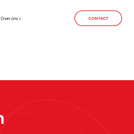
Over ons
CONTACT
 Uitschakeling
IoT SIM
HO
IoT Routers
rSIM
VoiceLink
CSL Satellite
CSL Broadband
Alarmtransmissie
n