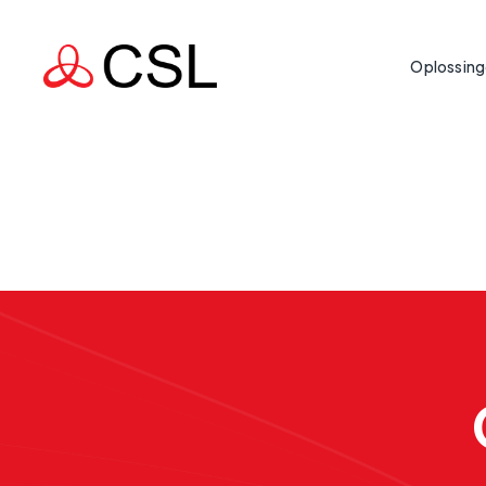
Oplossin
Bou
IoT-
Levenskritis
Pub
Bescherming van 
Netw
Gez
realtime gegeven
Cybe
Ind
Betr
Missiekritis
Inf
Ondersteuning va
Veer
land draaiende 
Det
IoT-
Tra
Bedrijfskriti
IoT-
Wanneer een geb
Nut
commercieel risi
IoT-