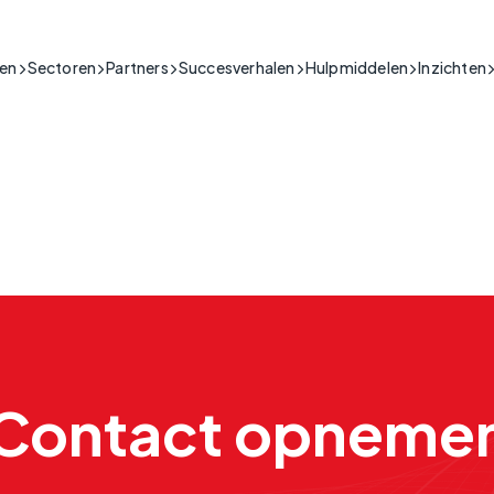
gen
Sectoren
Partners
Succesverhalen
Hulpmiddelen
Inzichten
w & Beveiliging
connectiviteit voor de bouw- en beveiligingssector.
ch
lieke Sector
Ondersteuning
mensen in kritieke situaties waar
erkoplossingen en connectiviteitsdiensten voor de publieke sector
Productgidsen,
ondheidszorg & Telezorg
s essentieel zijn.
installatievideo's, veelgestelde
Brand & Beveiliging
My Base App 2.0
2G
rveilige IoT-oplossingen voor de gezondheidszorg.
vragen en meer.
Connectiveit
CSL Live
EC
ustrie
ouwbare IoT voor industriële operaties.
ch
rastructuur
n de essentiële infrastructuur die een
krachtige IoT voor kritieke nationale infrastructuur.
houdt.
ailhandel & Horeca
connectiviteit voor retail- en horecabedrijven.
nsport & Logistiek
sch
Contact opneme
connectiviteit voor transport en logistiek.
rek aan verbinding een ernstig
sbedrijven
co vormt.
connectiviteit voor kritieke infrastructuur.