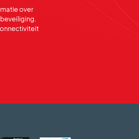
matie over
beveiliging.
onnectiviteit