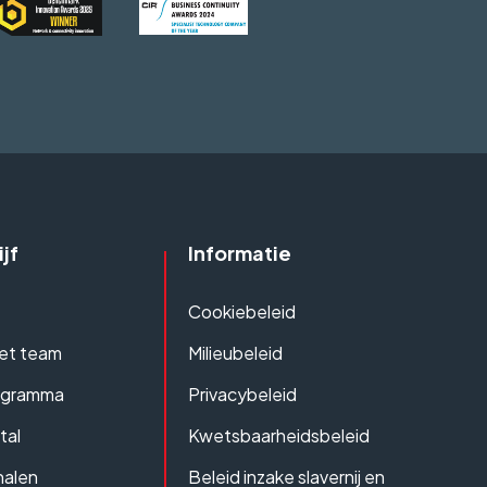
jf
Informatie
Cookiebeleid
et team
Milieubeleid
ogramma
Privacybeleid
tal
Kwetsbaarheidsbeleid
halen
Beleid inzake slavernij en