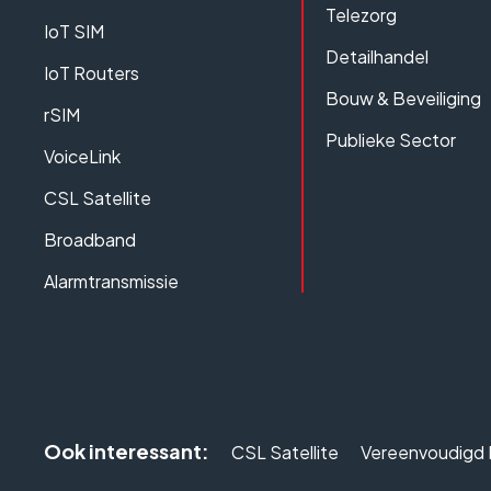
Telezorg
IoT SIM
Detailhandel
IoT Routers
Bouw & Beveiliging
rSIM
Publieke Sector
VoiceLink
CSL Satellite
Broadband
Alarmtransmissie
Ook interessant:
CSL Satellite
Vereenvoudigd