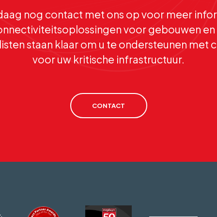
aag nog contact met ons op voor meer infor
dingen tussen verschillende entiteiten
nnectiviteitsoplossingen voor gebouwen en 
t waar ze actief zijn.
isten staan klaar om u te ondersteunen met c
voor uw kritische infrastructuur.
CONTACT