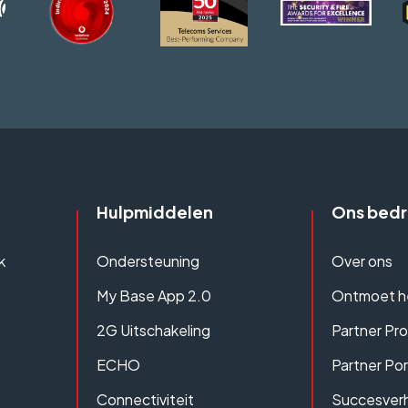
Hulpmiddelen
Ons bedri
k
Ondersteuning
Over ons
My Base App 2.0
Ontmoet h
2G Uitschakeling
Partner Pr
ECHO
Partner Por
Connectiviteit
Succesver