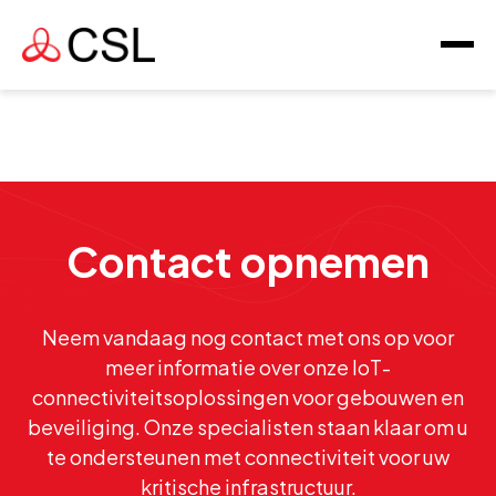
Contact opnemen
Neem vandaag nog contact met ons op voor
meer informatie over onze IoT-
connectiviteitsoplossingen voor gebouwen en
beveiliging. Onze specialisten staan klaar om u
te ondersteunen met connectiviteit voor uw
kritische infrastructuur.