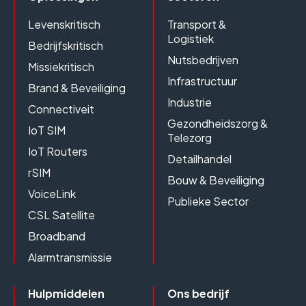
Levenskritisch
Transport &
Logistiek
Bedrijfskritisch
Nutsbedrijven
Missiekritisch
Infrastructuur
Brand & Beveiliging
Industrie
Connectiveit
Gezondheidszorg &
IoT SIM
Telezorg
IoT Routers
Detailhandel
rSIM
Bouw & Beveiliging
VoiceLink
Publieke Sector
CSL Satellite
Broadband
Alarmtransmissie
Hulpmiddelen
Ons bedrijf