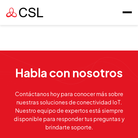
Habla con nosotros
Contáctanos hoy para conocer más sobre
nuestras soluciones de conectividad IoT.
Nuestro equipo de expertos está siempre
disponible para responder tus preguntas y
brindarte soporte.