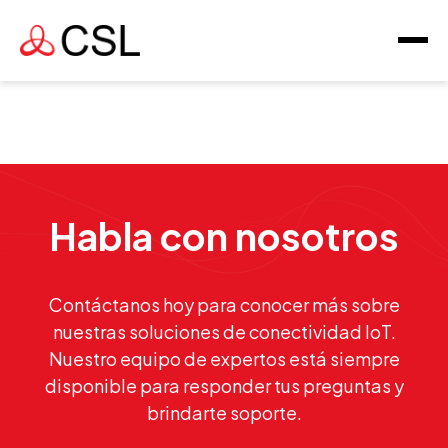
Habla con nosotros
Contáctanos hoy para conocer más sobre
nuestras soluciones de conectividad IoT.
Nuestro equipo de expertos está siempre
disponible para responder tus preguntas y
brindarte soporte.