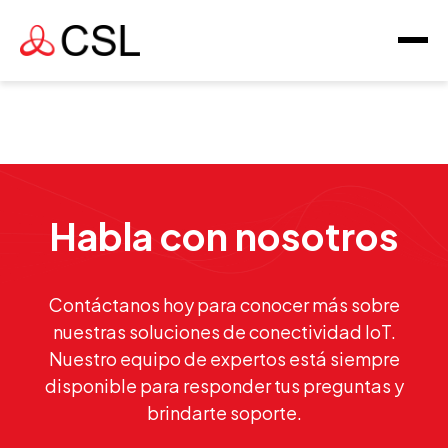
Habla con nosotros
Contáctanos hoy para conocer más sobre
nuestras soluciones de conectividad IoT.
Nuestro equipo de expertos está siempre
disponible para responder tus preguntas y
brindarte soporte.