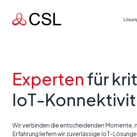
Lösun
Ge
IoT
Lebenswi
Ge
Schutz der S
Cyb
In
hohem Risik
sind.
Zuv
In
Experten
für kri
Resi
Ei
Einsatzkr
IoT
Unterstützun
IoT-Konnektivit
Tr
Land am Lauf
IoT
Ve
IoT
Geschäfts
Öf
Wir verbinden die entscheidenden Momente, m
Sicherstellu
IoT
Verlust der 
Erfahrung liefern wir zuverlässige IoT-Lösunge
wirtschaftlic