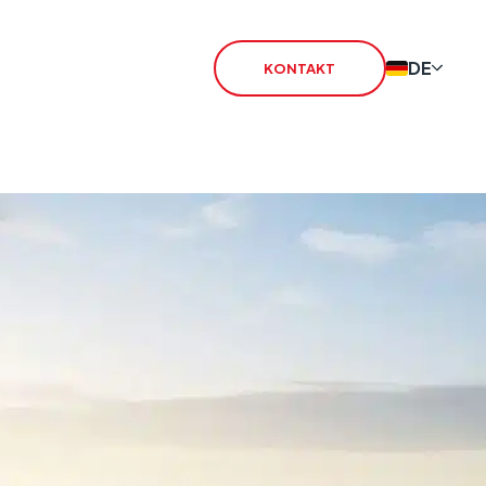
DE
KONTAKT
rheit
 PSTN
IoT SIM
 2G/3G
rSIM
IoT Router
CSL Satellite
Alarmsignalisierung