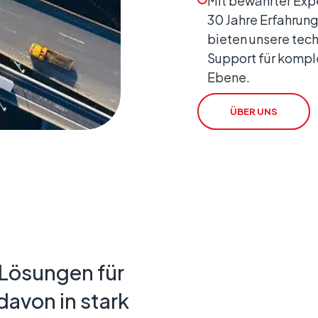
Mit bewährter Expe
30 Jahre Erfahrung
bieten unsere tec
Support für kompl
Ebene.
ÜBER UNS
 Lösungen für
davon in stark