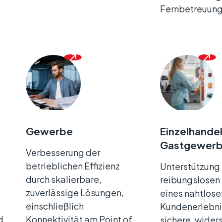
Fernbetreuung
Gewerbe
Einzelhande
Gastgewer
Verbesserung der
betrieblichen Effizienz
Unterstützung
durch skalierbare,
reibungslosen
zuverlässige Lösungen,
eines nahtlose
einschließlich
Kundenerlebni
d
Konnektivität am Point of
sichere, wide