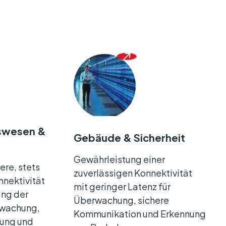
swesen &
Gebäude & Sicherheit
Gewährleistung einer
ere, stets
zuverlässigen Konnektivität
nnektivität
mit geringer Latenz für
ung der
Überwachung, sichere
rwachung,
Kommunikation und Erkennung
gung und