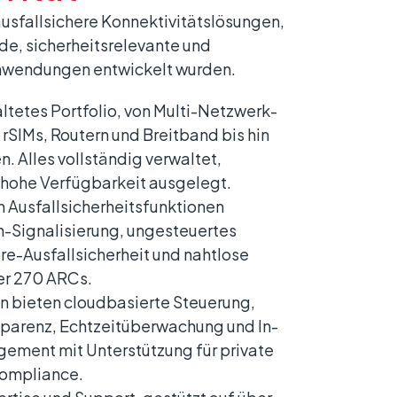
ausfallsichere Konnektivitätslösungen,
de, sicherheitsrelevante und
Anwendungen entwickelt wurden.
ltetes Portfolio, von Multi-Netzwerk-
 rSIMs, Routern und Breitband bis hin
n. Alles vollständig verwaltet,
 hohe Verfügbarkeit ausgelegt.
n Ausfallsicherheitsfunktionen
-Signalisierung, ungesteuertes
e-Ausfallsicherheit und nahtlose
er 270 ARCs.
n bieten cloudbasierte Steuerung,
sparenz, Echtzeitüberwachung und In-
ement mit Unterstützung für private
ompliance.