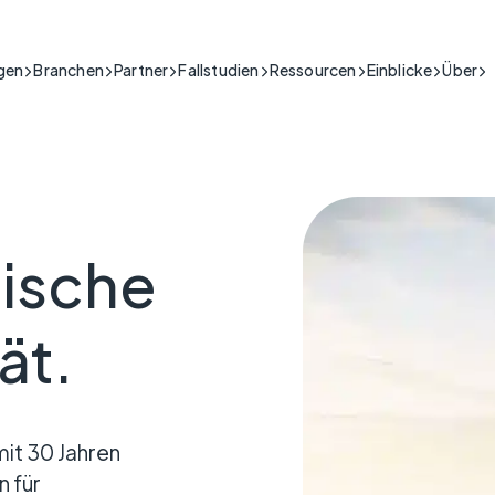
gen
Branchen
Partner
Fallstudien
Ressourcen
Einblicke
Über
bäude & Sicherheit
-Konnektivität für den Gebäude- und Sicherheitssektor.
chtig
sundheitswesen & Telecare
icherheit von Menschen in Situationen mit
ersichere IoT-Lösungen für das Gesundheitswesen.
dustrie
o, in denen Echtzeitdaten entscheidend
IoT.Live
Brandschutz und Siche
Abschaltung des
erlässiges IoT für industrielle Abläufe.
CSL IoT Platform
Konnektivität
Abschaltung von
frastruktur
tische
lientes IoT für kritische nationale Infrastruktur.
nzelhandel & Gastgewerbe
itisch
-Konnektivität für den Einzelhandel und das Gastgewerbe.
g der wesentlichen Infrastruktur, die ein
ät.
ansport & Logistik
en hält.
-Konnektivität für Transport und Logistik.
rsorgungsunternehmen
-Konnektivität für kritische Infrastrukturen.
kritisch
fentlicher Sektor
it 30 Jahren
ng der Geschäftskontinuität, wenn der
-Konnektivität für die Öffentlicher Sektor.
Konnektivität ein ernsthaftes
n für
hes Risiko darstellt.