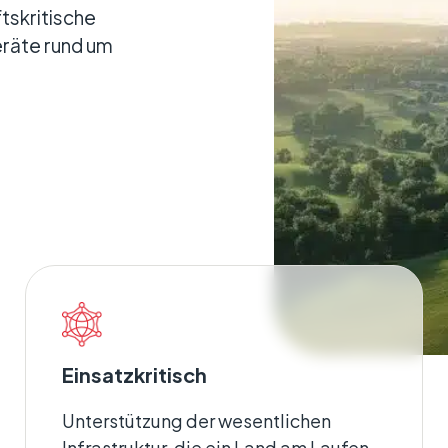
tskritische
eräte rund um
ch
andorte verbunden halten, wo immer sie tätig
Einsatzkritisch
Unterstützung der wesentlichen
Infrastruktur, die ein Land am Laufen