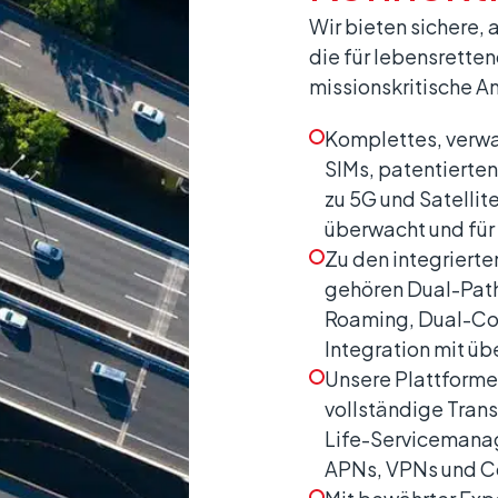
Wir bieten sichere, 
die für lebensretten
missionskritische 
Komplettes, verwa
SIMs, patentierten
zu 5G und Satellite
überwacht und für
Zu den integrierte
gehören Dual-Path
Roaming, Dual-Cor
Integration mit üb
Unsere Plattforme
vollständige Tran
Life-Servicemanag
APNs, VPNs und C