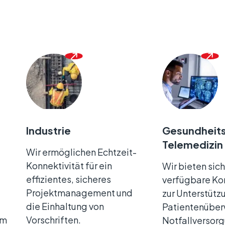
Industrie
Gesundheit
Telemedizin
Wir ermöglichen Echtzeit-
Konnektivität für ein
Wir bieten sich
effizientes, sicheres
verfügbare Ko
Projektmanagement und
zur Unterstütz
die Einhaltung von
Patientenübe
um
Vorschriften.
Notfallversor