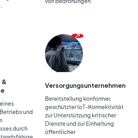
von Bedrohungen.
.
l &
Versorgungsunternehmen
be
Bereitstellung konformer,
 eines
geschützter IoT-Konnektivität
 Betriebs und
zur Unterstützung kritischer
n
Dienste und zur Einhaltung
sses durch
öffentlicher
rstandsfähige