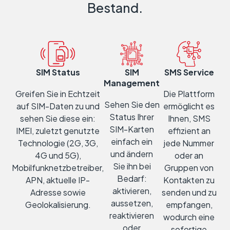
Bestand.
SIM Status
SIM
SMS Service
Management
Greifen Sie in Echtzeit
Die Plattform
Sehen Sie den
auf SIM-Daten zu und
ermöglicht es
Status Ihrer
sehen Sie diese ein:
Ihnen, SMS
SIM-Karten
IMEI, zuletzt genutzte
effizient an
einfach ein
Technologie (2G, 3G,
jede Nummer
und ändern
4G und 5G),
oder an
Sie ihn bei
Mobilfunknetzbetreiber,
Gruppen von
Bedarf:
APN, aktuelle IP-
Kontakten zu
aktivieren,
Adresse sowie
senden und zu
aussetzen,
Geolokalisierung.
empfangen,
reaktivieren
wodurch eine
oder
sofortige