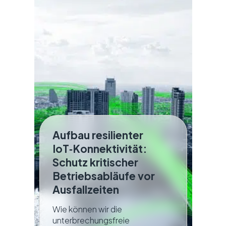
Aufbau resilienter
IoT‑Konnektivität:
Schutz kritischer
Betriebsabläufe vor
Ausfallzeiten
Wie können wir die
unterbrechungsfreie