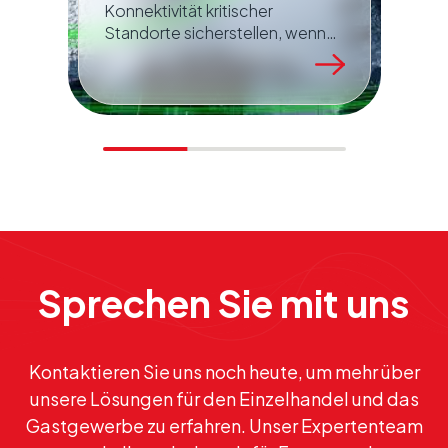
Konnektivität kritischer
Standorte sicherstellen, wenn
Ausfallzeiten erhebliche
Auswirkungen auf deren Betrieb
haben? Es geht darum, der
Lösung zusätzliche
Resilienzebenen hinzuzufügen.
Sprechen Sie mit uns
Kontaktieren Sie uns noch heute, um mehr über
unsere Lösungen für den Einzelhandel und das
Gastgewerbe zu erfahren. Unser Expertenteam