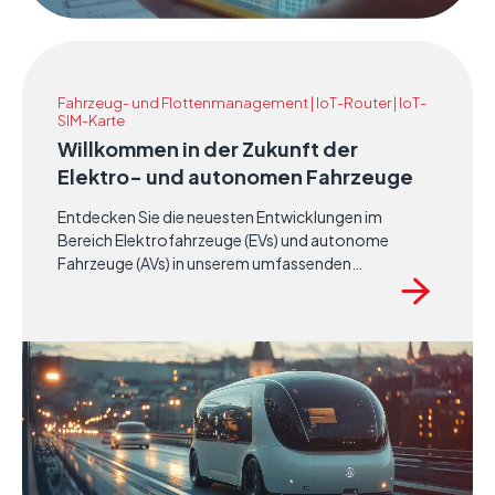
Gebäudetechnologien hervorzuheben.
Fahrzeug- und Flottenmanagement | IoT-Router | IoT-
SIM-Karte
Willkommen in der Zukunft der
Elektro- und autonomen Fahrzeuge
Entdecken Sie die neuesten Entwicklungen im
Bereich Elektrofahrzeuge (EVs) und autonome
Fahrzeuge (AVs) in unserem umfassenden
Whitepaper „Die Zukunft der Telematik: Die Rolle von
KI und ML in ADAS, EVs und AVs“. Diese eingehende
Analyse befasst sich mit den transformativen
Technologien, die die Zukunft des Verkehrs prägen,
darunter künstliche Intelligenz (KI), maschinelles
Lernen (ML) und fortschrittliche Telematiksysteme.