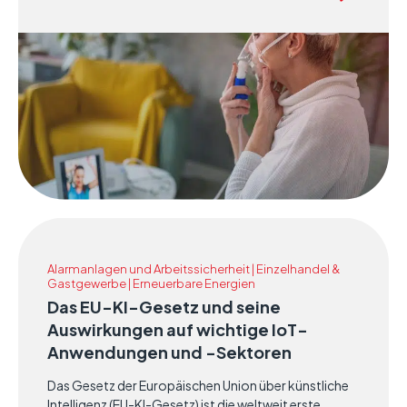
für ein sicheres, unabhängiges Leben. Diese
Einführungsseite enthält eine fokussierte
Zusammenfassung und ergänzende Executive
Briefings für Technologieanbieter, Hersteller und
Servicepartner, die ihre Lösungen auf integrierte
Versorgungssysteme (ICS), virtuelle
Stationsprogramme des NHS und die sich
wandelnden Bedürfnisse von lokalen Behörden und
Pflegeanbietern abstimmen möchten.
Alarmanlagen und Arbeitssicherheit | Einzelhandel &
Gastgewerbe | Erneuerbare Energien
Das EU-KI-Gesetz und seine
Auswirkungen auf wichtige IoT-
Anwendungen und -Sektoren
Das Gesetz der Europäischen Union über künstliche
Intelligenz (EU-KI-Gesetz) ist die weltweit erste