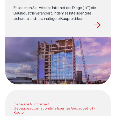
Entdecken Sie, wie das Internet der Dinge (IoT) die
Bauindustrie verändert, indem es intelligentere,
sicherere und nachhaltigere Baupraktiken
ermöglicht. Von der Echtzeitüberwachung bis hin zur
prädiktiven Analyse ist das IoT das Rückgrat
moderner Innovationen im Bauwesen.
Gebäude & Sicherheit |
Gebäudeautomation/Intelligentes Gebäude | IoT-
Router