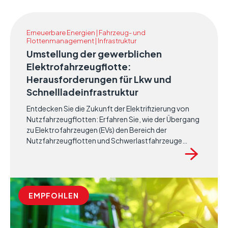
Erneuerbare Energien | Fahrzeug- und
Flottenmanagement | Infrastruktur
Umstellung der gewerblichen
Elektrofahrzeugflotte:
Herausforderungen für Lkw und
Schnellladeinfrastruktur
Entdecken Sie die Zukunft der Elektrifizierung von
Nutzfahrzeugflotten: Erfahren Sie, wie der Übergang
zu Elektrofahrzeugen (EVs) den Bereich der
Nutzfahrzeugflotten und Schwerlastfahrzeuge
(HGV) verändert. Unser umfassendes Whitepaper
befasst sich eingehend mit den Chancen und
Herausforderungen der Elektrifizierung von Flotten,
um Nachhaltigkeitsziele und Netto-Null-Ziele zu
erreichen.
EMPFOHLEN