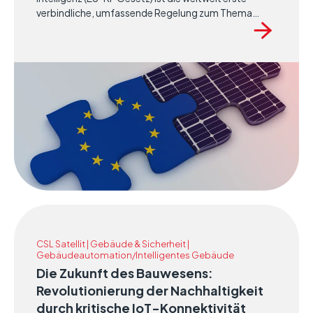
verbindliche, umfassende Regelung zum Thema
künstliche Intelligenz. Es wurde im Juni 2024 offiziell
verabschiedet und trat im Sommer desselben Jahres
mit einer schrittweisen Umsetzung der
Verpflichtungen über einen Zeitraum von 24 bis 36
Monaten in Kraft. Diese Gesetzgebung schafft einen
robusten Rahmen, um sicherzustellen, dass KI-
Systeme, die innerhalb der EU entwickelt, eingesetzt
und genutzt werden, strengen Maßnahmen zum
Schutz der Grundrechte, zur Förderung von
Innovation und zur Gewährleistung der öffentlichen
Sicherheit unterliegen.
CSL Satellit | Gebäude & Sicherheit |
Gebäudeautomation/Intelligentes Gebäude
Die Zukunft des Bauwesens:
Revolutionierung der Nachhaltigkeit
durch kritische IoT-Konnektivität