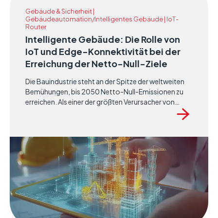
Gebäude & Sicherheit |
Gebäudeautomation/Intelligentes Gebäude | IoT-
Router
Intelligente Gebäude: Die Rolle von
IoT und Edge-Konnektivität bei der
Erreichung der Netto-Null-Ziele
Die Bauindustrie steht an der Spitze der weltweiten
Bemühungen, bis 2050 Netto-Null-Emissionen zu
erreichen. Als einer der größten Verursacher von
Energieverbrauch und Treibhausgasemissionen steht
der Sektor vor großen Herausforderungen, aber
auch vor enormen Chancen für Innovation und
Transformation. Intelligente Gebäude, die auf dem
Internet der Dinge (IoT) und Edge-Konnektivität
basieren, entwickeln sich zu einer wichtigen Lösung,
um den Energieverbrauch zu senken, die Effizienz zu
steigern und Nachhaltigkeitsziele zu unterstützen.
Dieser Artikel untersucht die wichtigsten Ergebnisse
und Datenpunkte aus aktuellen Forschungsarbeiten,
um das transformative Potenzial intelligenter