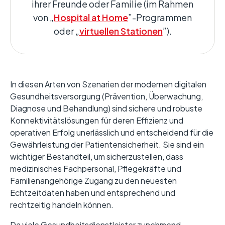
ihrer Freunde oder Familie (im Rahmen
von „
Hospital at Home
”-Programmen
oder „
virtuellen Stationen
”).
In diesen Arten von Szenarien der modernen digitalen
Gesundheitsversorgung (Prävention, Überwachung,
Diagnose und Behandlung) sind sichere und robuste
Konnektivitätslösungen für deren Effizienz und
operativen Erfolg unerlässlich und entscheidend für die
Gewährleistung der Patientensicherheit. Sie sind ein
wichtiger Bestandteil, um sicherzustellen, dass
medizinisches Fachpersonal, Pflegekräfte und
Familienangehörige Zugang zu den neuesten
Echtzeitdaten haben und entsprechend und
rechtzeitig handeln können.
Da viele Gesundheitsdienstleister zunehmend