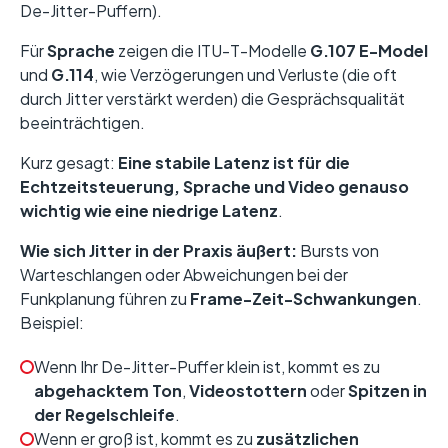
De-Jitter-Puffern).
Für
Sprache
zeigen die ITU-T-Modelle
G.107 E-Model
und
G.114
, wie Verzögerungen und Verluste (die oft
durch Jitter verstärkt werden) die Gesprächsqualität
beeinträchtigen.
Kurz gesagt:
Eine stabile Latenz ist für die
Echtzeitsteuerung, Sprache und Video genauso
wichtig wie eine niedrige Latenz
.
Wie sich Jitter in der Praxis äußert:
Bursts von
Warteschlangen oder Abweichungen bei der
Funkplanung führen zu
Frame-Zeit-Schwankungen
.
Beispiel:
Wenn Ihr De-Jitter-Puffer klein ist, kommt es zu
abgehacktem Ton
,
Videostottern
oder
Spitzen in
der Regelschleife
.
Wenn er groß ist, kommt es zu
zusätzlichen