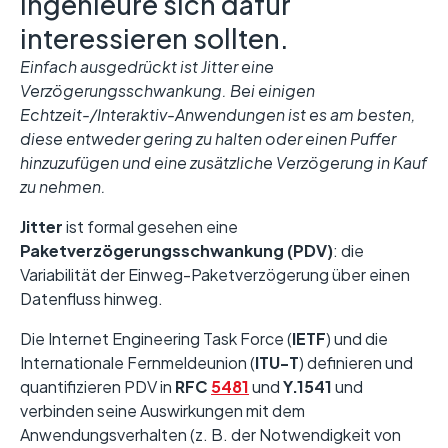
Ingenieure sich dafür
interessieren sollten.
Einfach ausgedrückt ist Jitter eine
Verzögerungsschwankung. Bei einigen
Echtzeit-/Interaktiv-Anwendungen ist es am besten,
diese entweder gering zu halten oder einen Puffer
hinzuzufügen und eine zusätzliche Verzögerung in Kauf
zu nehmen.
Jitter
ist formal gesehen eine
Paketverzögerungsschwankung (PDV)
: die
Variabilität der Einweg-Paketverzögerung über einen
Datenfluss hinweg.
Die Internet Engineering Task Force (
IETF
) und die
Internationale Fernmeldeunion (
ITU-T
) definieren und
quantifizieren PDV in
RFC
5481
und
Y.1541
und
verbinden seine Auswirkungen mit dem
Anwendungsverhalten (z. B. der Notwendigkeit von