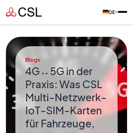
DE
Blogs
4G↔5G in der
Praxis: Was CSL
Multi-Netzwerk-
IoT-SIM-Karten
für Fahrzeuge,