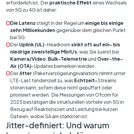
erforderlich ist. Der
praktische Effekt
eines Wechsels
von 5G zu 4G ist daher:
Die Latenz
steigt in der Regel um
einige bis einige
zehn Millisekunden
gegenüber dem gleichen Punkt
bei 5G.
Der
Uplink (UL)
-Headroom
sinkt oft auf ein- bis
niedrige zweistellige Mbit/s
, was Sie zuerst bei
Kamera/Video
,
Bulk-Telemetrie
und
Over-the-
Air (OTA)
-Updates bemerken werden.
Der
Jitter
(Paketverzögerungsvariation) nimmt unter
LTE-Last tendenziell zu, was
Echtzeit-
Streams
stören kann, sofern diese nicht gepuffert oder
priorisiert werden. Die Messungen von Ofcom für
2025 bestätigen die strukturellen Vorteile von 5G in
Bezug auf Reaktionszeit und Leistung bei kurzen
Dateien, wobei SA am stärksten ist.
Jitter-definiert: Und warum