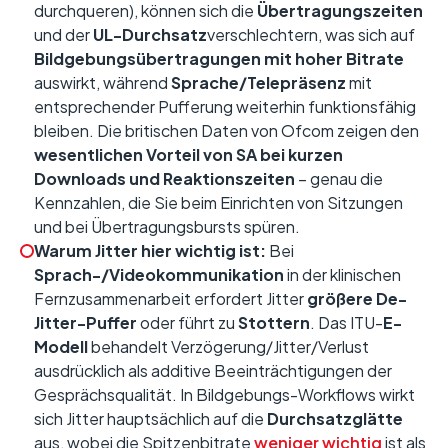
durchqueren), können sich die
Übertragungszeiten
und der
UL-Durchsatz
verschlechtern, was sich auf
Bildgebungsübertragungen mit hoher Bitrate
auswirkt, während
Sprache/Telepräsenz
mit
entsprechender Pufferung weiterhin funktionsfähig
bleiben. Die britischen Daten von Ofcom zeigen den
wesentlichen Vorteil von SA bei kurzen
Downloads und Reaktionszeiten
– genau die
Kennzahlen, die Sie beim Einrichten von Sitzungen
und bei Übertragungsbursts spüren.
Warum Jitter hier wichtig ist:
Bei
Sprach-/Videokommunikation
in der klinischen
Fernzusammenarbeit erfordert Jitter
größere De-
Jitter-Puffer
oder führt zu
Stottern
. Das ITU-
E-
Modell
behandelt Verzögerung/Jitter/Verlust
ausdrücklich als additive Beeinträchtigungen der
Gesprächsqualität. In Bildgebungs-Workflows wirkt
sich Jitter hauptsächlich auf die
Durchsatzglätte
aus, wobei die Spitzenbitrate
weniger wichtig
ist als