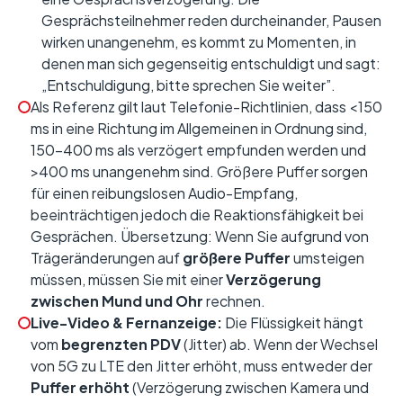
Gesprächsteilnehmer reden durcheinander, Pausen
wirken unangenehm, es kommt zu Momenten, in
denen man sich gegenseitig entschuldigt und sagt:
„Entschuldigung, bitte sprechen Sie weiter”.
Als Referenz gilt laut Telefonie-Richtlinien, dass <150
ms in eine Richtung im Allgemeinen in Ordnung sind,
150–400 ms als verzögert empfunden werden und
>400 ms unangenehm sind. Größere Puffer sorgen
für einen reibungslosen Audio-Empfang,
beeinträchtigen jedoch die Reaktionsfähigkeit bei
Gesprächen. Übersetzung: Wenn Sie aufgrund von
Trägeränderungen auf
größere Puffer
umsteigen
müssen, müssen Sie mit einer
Verzögerung
zwischen Mund und Ohr
rechnen.
Live-Video & Fernanzeige:
Die Flüssigkeit hängt
vom
begrenzten PDV
(Jitter) ab. Wenn der Wechsel
von 5G zu LTE den Jitter erhöht, muss entweder der
Puffer erhöht
(Verzögerung zwischen Kamera und