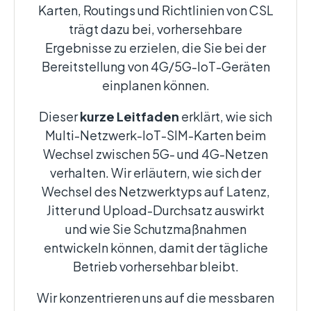
Karten, Routings und Richtlinien von CSL
trägt dazu bei, vorhersehbare
Ergebnisse zu erzielen, die Sie bei der
Bereitstellung von 4G/5G-IoT-Geräten
einplanen können.
Dieser
kurze Leitfaden
erklärt, wie sich
Multi-Netzwerk-IoT-SIM-Karten beim
Wechsel zwischen 5G- und 4G-Netzen
verhalten. Wir erläutern, wie sich der
Wechsel des Netzwerktyps auf Latenz,
Jitter und Upload-Durchsatz auswirkt
und wie Sie Schutzmaßnahmen
entwickeln können, damit der tägliche
Betrieb vorhersehbar bleibt.
Wir konzentrieren uns auf die messbaren