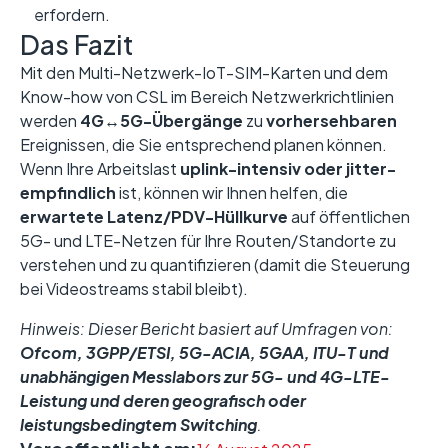
erfordern.
Das Fazit
Mit den Multi-Netzwerk-IoT-SIM-Karten und dem
Know-how von CSL im Bereich Netzwerkrichtlinien
werden
4G↔5G-Übergänge
zu
vorhersehbaren
Ereignissen, die Sie entsprechend planen können.
Wenn Ihre Arbeitslast
uplink-intensiv oder jitter-
empfindlich
ist, können wir Ihnen helfen, die
erwartete Latenz/PDV-Hüllkurve
auf öffentlichen
5G- und LTE-Netzen für Ihre Routen/Standorte zu
verstehen und zu quantifizieren (damit die Steuerung
bei Videostreams stabil bleibt).
Hinweis: Dieser Bericht basiert auf Umfragen von:
Ofcom, 3GPP/ETSI, 5G-ACIA, 5GAA, ITU-T und
unabhängigen Messlabors zur 5G- und 4G-LTE-
Leistung und deren geografisch oder
leistungsbedingtem Switching
.