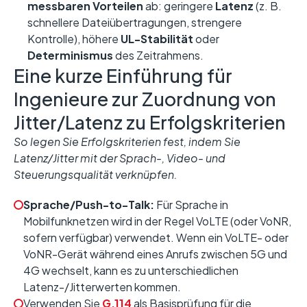
messbaren Vorteilen
ab: geringere
Latenz
(z. B.
schnellere Dateiübertragungen, strengere
Kontrolle), höhere
UL-Stabilität
oder
Determinismus
des Zeitrahmens.
Eine kurze Einführung für
Ingenieure zur Zuordnung von
Jitter/Latenz zu Erfolgskriterien
So legen Sie Erfolgskriterien fest, indem Sie
Latenz/Jitter mit der Sprach-, Video- und
Steuerungsqualität verknüpfen.
Sprache/Push-to-Talk:
Für Sprache in
Mobilfunknetzen wird in der Regel VoLTE (oder VoNR,
sofern verfügbar) verwendet. Wenn ein VoLTE- oder
VoNR-Gerät während eines Anrufs zwischen 5G und
4G wechselt, kann es zu unterschiedlichen
Latenz-/Jitterwerten kommen.
Verwenden Sie
G.114
als Basisprüfung für die