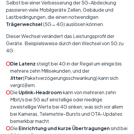
Selbst bei einer Verbesserung der 5G-Abdeckung
passieren viele Mobilgeräte Zellen, Gebäude und
Lastbedingungen, die einen notwendigen
Trägerwechsel
(5G↔4G) auslösen können.
Dieser Wechsel verändert das Leistungsprofil der
Geräte. Beispielsweise durch den Wechsel von 5G zu
4G:
Die Latenz
steigt bei 4G in der Regel um einige bis
mehrere zehn Millisekunden, und der
Jitter
(Paketverzögerungsschwankung) kann sich
vergrößern.
Die
Uplink-Headroom
kann von mehreren zehn
Mbit/s bei 5G auf einstellige oder niedrige
zweistellige Werte bei 4G sinken, was sich vor allem
bei Kameras, Telemetrie-Bursts und OTA-Updates
bemerkbar macht.
Die
Einrichtung und kurze Übertragungen
sind bei