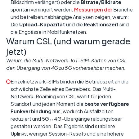
Bildschirm verlängert) oder die
Bitrate/Bildrate
spontan verringert werden.
Messungen der
Branche
und betreiberunabhängige Analysen zeigen, warum:
Die
Upload-Kapazität
und die
Reaktionszeit
sind
die Engpässe in Mobilfunknetzen.
Warum CSL (und warum gerade
jetzt)
Warum die Multi-Netzwerk-IoT-SIM-Karten von CSL
den Übergang von 4G zu 5G vorhersehbar machen:
Einzelnetzwerk-SIMs binden die Betriebszeit an die
schwächste Zelle eines Betreibers. Das Multi-
Netzwerk-Roaming von CSL wählt für jeden
Standort und jeden Moment die
beste verfügbare
Funkverbindung
aus, wodurch Ausfallzeiten
reduziert und 5G↔4G-Übergänge reibungsloser
gestaltet werden. Das Ergebnis sind stabilere
Uplinks, weniger Session-Resets und eine höhere