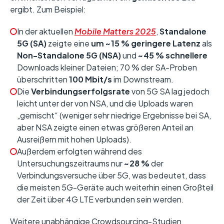
ergibt. Zum Beispiel:
In der aktuellen
Mobile Matters 2025
,
Standalone
5G (SA)
zeigte eine
um ~15 % geringere Latenz
als
Non-Standalone 5G (NSA)
und
~45 % schnellere
Downloads kleiner Dateien; 70 % der SA-Proben
überschritten
100 Mbit/s
im Downstream.
Die
Verbindungserfolgsrate
von 5G SA lag jedoch
leicht unter der von NSA, und die Uploads waren
„gemischt“ (weniger sehr niedrige Ergebnisse bei SA,
aber NSA zeigte einen etwas größeren Anteil an
Ausreißern mit hohen Uploads).
Außerdem erfolgten während des
Untersuchungszeitraums nur
~28 %
der
Verbindungsversuche über 5G, was bedeutet, dass
die meisten 5G-Geräte auch weiterhin einen Großteil
der Zeit über 4G LTE verbunden sein werden.
Weitere unabhängige Crowdsourcing-Studien