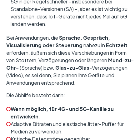
5G in der Regel schneller – insbesondere bei
Standalone-Versionen (SA) –, aber es ist wichtig zu
verstehen, dass IoT-Geräte nicht jedes Mal auf 5G
landen werden.
Bei Anwendungen, die
Sprache, Gespräch,
Visualisierung oder Steuerung
nahezu in
Echtzeit
erfordern, äußern sich diese Verschiebungen in Form
von Stottern, Verzögerungen oder längeren
Mund-zu-
Ohr
– (Sprache) bzw.
Glas-zu-Glas
-Verzögerungen
(Video), es sei denn, Sie planen Ihre Geräte und
Anwendungen entsprechend.
Die Abhilfe besteht darin:
Wenn möglich, für 4G- und 5G-Kanäle zu
entwickeln
.
Adaptive Bitraten und elastische Jitter-Puffer für
Medien zu verwenden.
Kritische Datenströme gegenüber