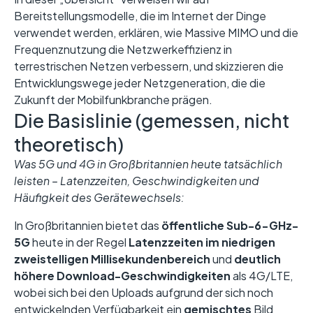
Bereitstellungsmodelle, die im Internet der Dinge
verwendet werden, erklären, wie Massive MIMO und die
Frequenznutzung die Netzwerkeffizienz in
terrestrischen Netzen verbessern, und skizzieren die
Entwicklungswege jeder Netzgeneration, die die
Zukunft der Mobilfunkbranche prägen.
Die Basislinie (gemessen, nicht
theoretisch)
Was 5G und 4G in Großbritannien heute tatsächlich
leisten – Latenzzeiten, Geschwindigkeiten und
Häufigkeit des Gerätewechsels:
In Großbritannien bietet das
öffentliche Sub-6-GHz-
5G
heute in der Regel
Latenzzeiten im niedrigen
zweistelligen Millisekundenbereich
und
deutlich
höhere Download-Geschwindigkeiten
als 4G/LTE,
wobei sich bei den Uploads aufgrund der sich noch
entwickelnden Verfügbarkeit ein
gemischtes
Bild