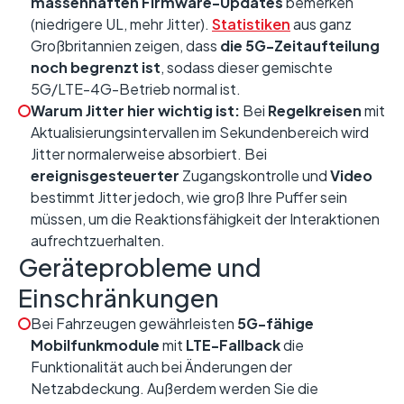
massenhaften Firmware-Updates
bemerken
(niedrigere UL, mehr Jitter).
Statistiken
aus ganz
Großbritannien zeigen, dass
die 5G-Zeitaufteilung
noch begrenzt ist
, sodass dieser gemischte
5G/LTE-4G-Betrieb normal ist.
Warum Jitter hier wichtig ist:
Bei
Regelkreisen
mit
Aktualisierungsintervallen im Sekundenbereich wird
Jitter normalerweise absorbiert. Bei
ereignisgesteuerter
Zugangskontrolle und
Video
bestimmt Jitter jedoch, wie groß Ihre Puffer sein
müssen, um die Reaktionsfähigkeit der Interaktionen
aufrechtzuerhalten.
Geräteprobleme und
Einschränkungen
Bei Fahrzeugen gewährleisten
5G-fähige
Mobilfunkmodule
mit
LTE-Fallback
die
Funktionalität auch bei Änderungen der
Netzabdeckung. Außerdem werden Sie die