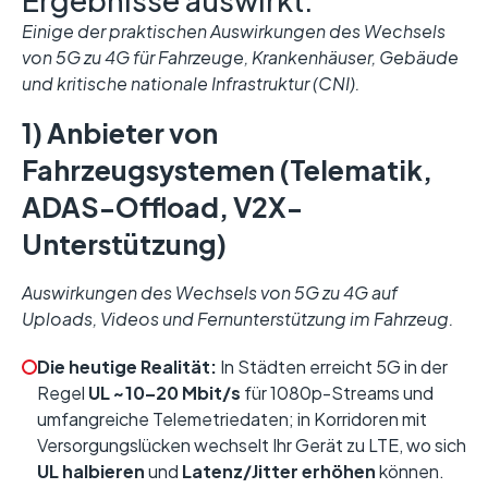
Ergebnisse auswirkt.
Einige der praktischen Auswirkungen des Wechsels
von 5G zu 4G für Fahrzeuge, Krankenhäuser, Gebäude
und kritische nationale Infrastruktur (CNI).
1) Anbieter von
Fahrzeugsystemen (Telematik,
ADAS-Offload, V2X-
Unterstützung)
Auswirkungen des Wechsels von 5G zu 4G auf
Uploads, Videos und Fernunterstützung im Fahrzeug.
Die heutige Realität:
In Städten erreicht 5G in der
Regel
UL ~10–20 Mbit/s
für 1080p-Streams und
umfangreiche Telemetriedaten; in Korridoren mit
Versorgungslücken wechselt Ihr Gerät zu LTE, wo sich
UL halbieren
und
Latenz/Jitter erhöhen
können.