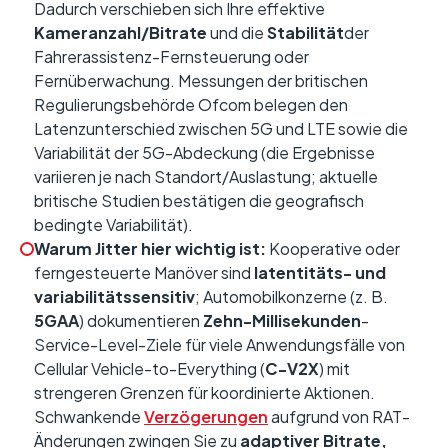
Dadurch verschieben sich Ihre effektive
Kameranzahl/Bitrate
und die
Stabilität
der
Fahrerassistenz-Fernsteuerung oder
Fernüberwachung. Messungen der britischen
Regulierungsbehörde Ofcom belegen den
Latenzunterschied zwischen 5G und LTE sowie die
Variabilität der 5G-Abdeckung (die Ergebnisse
variieren je nach Standort/Auslastung; aktuelle
britische Studien bestätigen die geografisch
bedingte Variabilität).
Warum Jitter hier wichtig ist:
Kooperative oder
ferngesteuerte Manöver sind
latentitäts- und
variabilitätssensitiv
; Automobilkonzerne (z. B.
5GAA
) dokumentieren
Zehn-Millisekunden
-
Service-Level-Ziele für viele Anwendungsfälle von
Cellular Vehicle-to-Everything (
C-V2X
) mit
strengeren Grenzen für koordinierte Aktionen.
Schwankende
Verzögerungen
aufgrund von RAT-
Änderungen zwingen Sie zu
adaptiver Bitrate,