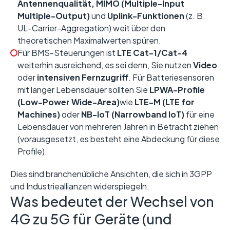
Antennenqualität, MIMO (Multiple-Input
Multiple-Output)
und
Uplink-Funktionen
(z. B.
UL-Carrier-Aggregation) weit über den
theoretischen Maximalwerten spüren.
Für BMS-Steuerungen ist
LTE Cat-1/Cat-4
weiterhin ausreichend, es sei denn, Sie nutzen
Video
oder
intensiven Fernzugriff
. Für Batteriesensoren
mit langer Lebensdauer sollten Sie
LPWA-Profile
(Low-Power Wide-Area)
wie
LTE-M (LTE for
Machines)
oder
NB-IoT (Narrowband IoT)
für eine
Lebensdauer von mehreren Jahren in Betracht ziehen
(vorausgesetzt, es besteht eine Abdeckung für diese
Profile).
Dies sind branchenübliche Ansichten, die sich in 3GPP
und Industrieallianzen widerspiegeln.
Was bedeutet der Wechsel von
4G zu 5G für Geräte (und