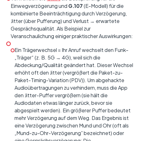
Einwegverzögerung und
G.107
(E-Modell) für die
kombinierte Beeinträchtigung durch Verzögerung,
Jitter (über Pufferung) und Verlust → erwartete
Gesprächsqualität. Als Beispiel zur
Veranschaulichung einiger praktischer Auswirkungen:
Ein Trägerwechsel = Ihr Anruf wechselt den Funk-
„Träger“ (z. B. 5G → 4G), weil sich die
Abdeckung/Qualität geändert hat. Dieser Wechsel
erhöht oft den Jitter (vergrößert die Paket-zu-
Paket-Timing-Variation (PDV)). Um abgehackte
Audioübertragungen zu verhindern, muss die App
den Jitter-Puffer vergrößern (sie hält die
Audiodaten etwas länger zurück, bevor sie
abgespielt werden). Ein größerer Puffer bedeutet
mehr Verzögerung auf dem Weg. Das Ergebnis ist
eine Verzögerung zwischen Mund und Ohr (oft als
„Mund-zu-Ohr-Verzögerung” bezeichnet) oder
eine Gesprächsverzögerung: Die