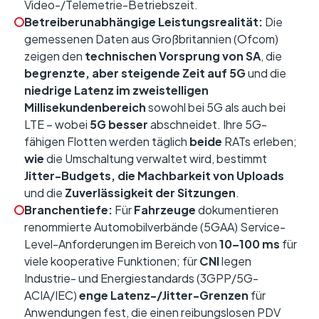
Video-/Telemetrie-Betriebszeit.
Betreiberunabhängige Leistungsrealität:
Die
gemessenen Daten aus Großbritannien (Ofcom)
zeigen den
technischen Vorsprung von SA
, die
begrenzte, aber steigende Zeit auf 5G
und die
niedrige Latenz im zweistelligen
Millisekundenbereich
sowohl bei 5G als auch bei
LTE – wobei
5G besser
abschneidet. Ihre 5G-
fähigen Flotten werden täglich
beide
RATs erleben;
wie
die Umschaltung verwaltet wird, bestimmt
Jitter-Budgets, die Machbarkeit von Uploads
und die
Zuverlässigkeit der Sitzungen
.
Branchentiefe:
Für
Fahrzeuge
dokumentieren
renommierte Automobilverbände (5GAA) Service-
Level-Anforderungen im Bereich von
10–100 ms
für
viele kooperative Funktionen; für
CNI
legen
Industrie- und Energiestandards (3GPP/5G-
ACIA/IEC)
enge Latenz-/Jitter-Grenzen
für
Anwendungen fest, die einen reibungslosen PDV