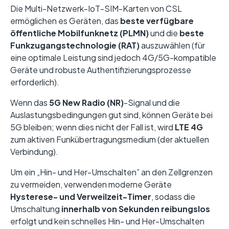
Die Multi-Netzwerk-IoT-SIM-Karten von CSL
ermöglichen es Geräten, das
beste verfügbare
öffentliche Mobilfunknetz (PLMN)
und die
beste
Funkzugangstechnologie (RAT)
auszuwählen (für
eine optimale Leistung sind jedoch 4G/5G-kompatible
Geräte und robuste Authentifizierungsprozesse
erforderlich).
Wenn das
5G New Radio (NR)
-Signal und die
Auslastungsbedingungen gut sind, können Geräte bei
5G bleiben; wenn dies nicht der Fall ist, wird
LTE
4G
zum aktiven Funkübertragungsmedium (der aktuellen
Verbindung).
Um ein „Hin- und Her-Umschalten” an den Zellgrenzen
zu vermeiden, verwenden moderne Geräte
Hysterese- und Verweilzeit-Timer
, sodass die
Umschaltung
innerhalb von Sekunden reibungslos
erfolgt und kein schnelles Hin- und Her-Umschalten