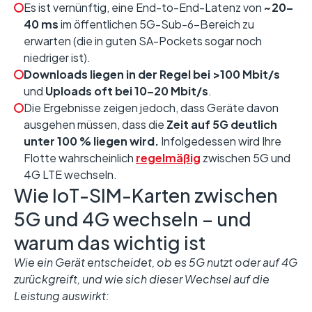
Es ist vernünftig, eine End-to-End-Latenz von
~20–
40 ms
im öffentlichen 5G-Sub-6-Bereich zu
erwarten (die in guten SA-Pockets sogar noch
niedriger ist).
Downloads liegen in der Regel bei >100 Mbit/s
und
Uploads oft bei 10–20 Mbit/s
.
Die Ergebnisse zeigen jedoch, dass Geräte davon
ausgehen müssen, dass die
Zeit auf 5G deutlich
unter 100 % liegen wird.
Infolgedessen wird Ihre
Flotte wahrscheinlich
regelmäßig
zwischen 5G und
4G LTE wechseln.
Wie IoT-SIM-Karten zwischen
5G und 4G wechseln – und
warum das wichtig ist
Wie ein Gerät entscheidet, ob es 5G nutzt oder auf 4G
zurückgreift, und wie sich dieser Wechsel auf die
Leistung auswirkt: