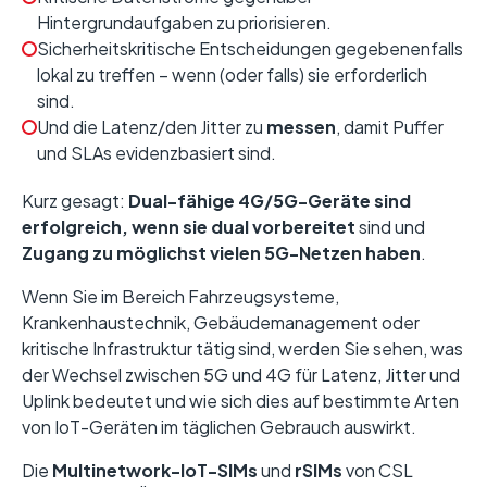
Hintergrundaufgaben zu priorisieren.
Sicherheitskritische Entscheidungen gegebenenfalls
lokal zu treffen – wenn (oder falls) sie erforderlich
sind.
Und die Latenz/den Jitter zu
messen
, damit Puffer
und SLAs evidenzbasiert sind.
Kurz gesagt:
Dual-fähige 4G/5G-Geräte sind
erfolgreich, wenn sie dual vorbereitet
sind und
Zugang zu möglichst vielen 5G-Netzen haben
.
Wenn Sie im Bereich Fahrzeugsysteme,
Krankenhaustechnik, Gebäudemanagement oder
kritische Infrastruktur tätig sind, werden Sie sehen, was
der Wechsel zwischen 5G und 4G für Latenz, Jitter und
Uplink bedeutet und wie sich dies auf bestimmte Arten
von IoT-Geräten im täglichen Gebrauch auswirkt.
Die
Multinetwork-IoT-SIMs
und
rSIMs
von CSL