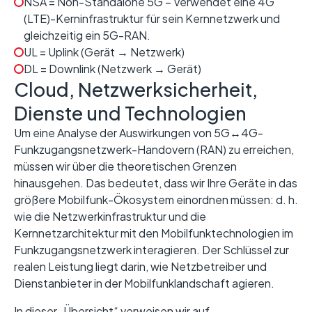
NSA = Non-Standalone 5G – Verwendet eine 4G
(LTE)-Kerninfrastruktur für sein Kernnetzwerk und
gleichzeitig ein 5G-RAN.
UL = Uplink (Gerät → Netzwerk)
DL = Downlink (Netzwerk → Gerät)
Cloud, Netzwerksicherheit,
Dienste und Technologien
Um eine Analyse der Auswirkungen von 5G
↔
4G-
Funkzugangsnetzwerk-Handovern (RAN) zu erreichen,
müssen wir über die theoretischen Grenzen
hinausgehen. Das bedeutet, dass wir Ihre Geräte in das
größere Mobilfunk-Ökosystem einordnen müssen: d. h.
wie die Netzwerkinfrastruktur und die
Kernnetzarchitektur mit den Mobilfunktechnologien im
Funkzugangsnetzwerk interagieren. Der Schlüssel zur
realen Leistung liegt darin, wie Netzbetreiber und
Dienstanbieter in der Mobilfunklandschaft agieren.
In dieser „Übersicht“ verweisen wir auf