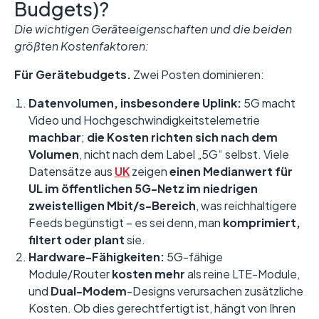
Budgets)?
Die wichtigen Geräteeigenschaften und die beiden
größten Kostenfaktoren:
Für Gerätebudgets.
Zwei Posten dominieren:
Datenvolumen, insbesondere Uplink:
5G macht
Video und Hochgeschwindigkeitstelemetrie
machbar
;
die Kosten richten sich nach dem
Volumen
, nicht nach dem Label „5G“ selbst. Viele
Datensätze aus
UK
zeigen
einen Medianwert für
UL im öffentlichen 5G-Netz im niedrigen
zweistelligen Mbit/s-Bereich
, was reichhaltigere
Feeds begünstigt – es sei denn, man
komprimiert,
filtert oder plant
sie.
Hardware-Fähigkeiten:
5G-fähige
Module/Router
kosten mehr
als reine LTE-Module,
und
Dual-Modem
-Designs verursachen zusätzliche
Kosten. Ob dies gerechtfertigt ist, hängt von Ihren